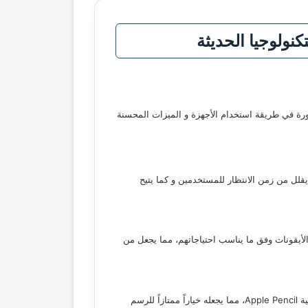
كنولوجيا الحديثة
iP الذي يأتي مع خمس ميزات جديدة ستحدث ثورة في طريقة استخدام الأجهزة و الميزات المحسنة
قات، مما يقلل من زمن الانتظار للمستخدمين و كما يتيح
أيقونات وفق ما يناسب احتياجاتهم، مما يجعل من
إضافة أخرى لافتة للانتباه هي تحسين أدوات التعليق باللمس، حيث تمت معالجة التفاعلات لتصبح أكثر دقة وسلاسة و هذا الأمر سيعزز فعالية Apple Pencil، مما يجعله خياراً ممتازاً للرسم