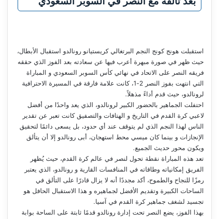
بعد تألقه مع النصر في السوبر السعودي
استقبلت هونج كونج النجم البرتغالي كريستيانو رونالدو استقبال الأبطال،
حيث ظهر في صورة مبهرة أعرب فيها عن سعادته بعد الفوز الذي حققه
فريقه النصر على الاتحاد في نهائي كأس السوبر السعودي و المباراة
التي انتهت بفوز النصر 2-1، كانت علامة فارقة في المسيرة الاحترافية
لرونالدو، حيث قدم أداءً مذهلاً.
احتفلت الجماهير بالحضور الكبير لرونالدو، الذي يعد واحدًا من أفضل
لاعبي كرة القدم في التاريخ و الهتافات والتصفيق كانت تعبر عن تقدير
الناس لهذا النجم الذي لم يتوقف عند أي حدود، بل يسعى دائمًا لتحقيق
الإنجازات و بينما كان ميسي محط استهجان، أبى رونالدو إلا أن يتألق
ويكون محور حديث الجميع.
تعد هذه المباراة نقطة تحول لنصر في عالم كرة القدم، حيث يُظهر
الفريق إمكانياته وطاقاته في المنافسات القارية و رونالدو، الذي يعتبر
رمزًا للنجاح والطموح، أكد مجددًا أنه لا يزال قادرًا على التألق في
الساحات الكبيرة وتقديم الأفضل لجماهيره و هذا الاستقبال الحافل هو
تجسيد لشغف جماهير كرة القدم في آسيا.
بهذا الفوز، يضع النصر تحت إدارة رونالدو قدمًا ثابتة على الساحة بوابة