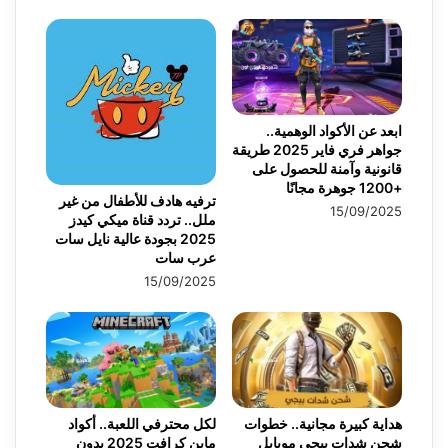
ابعد عن الأكواد الوهمية..
جواهر فري فاير 2025 طريقة
قانونية وآمنة للحصول على
+1200 جوهرة مجانًا
ترفيه هادف للأطفال من غير
15/09/2025
ملل.. تردد قناة ميكي كيدز
2025 بجودة عالية نايل سات
عرب سات
15/09/2025
هداية كبيرة مجانية.. خطوات
لكل محترفي اللعبة.. أكواد
شحن شدات ببجي موبايل
ماين كرافت 2025 بدون