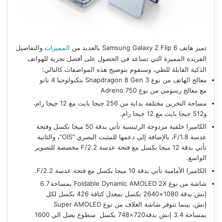
تميز هاتف Samsung Galaxy Z Flip 6 بالعديد من
المميزات
والتفاصيل
الفريدة المميزة التي تساعد في الحصول على أفضل تجربة للهواتف
الذكية القابلة للطي، وسنقوم بتوضيح هذه المواصفات كالتالي:
معالج الهاتف من نوع Snapdragon 8 Gen 3 بتكنولوجيا 4 نانو
مع معالج رسومي من نوع Adreno 750
مساحة التخزين مختلفة بداية من 256 جيجا بايت مع 12 جيجا رام،
و512 جيجا بايت مع 12 جيجا رام.
الكاميرا خلفية مزدوجة الرئيسية تأتي بدقة 50 ميجا بكسل وفتحة
عدسة F/1.8، بالإضافة إلى دعمها للمثبت البصري “OIS”، والثانية
تأتي بدقة 12 ميجا بكسل مع فتحة عدسة F/2.2 مخصصة للتصوير
الواسع.
الكاميرا الأمامية تأتي بدقة 10 ميجا بكسل مع فتحة عدسة F/2.2.
شاشة من نوع Foldable Dynamic AMOLED 2X بمساحة 6.7
إنش بدقة 1080×2640 بكسل بمعدل كثافة 426 بكسل لكل
إنش، بينما تتوفر شاشة الغلاف من نوع Super AMOLED
بمساحة 3.4 إنش بدقة720×748 بكسل سطوع يصل الي 1600