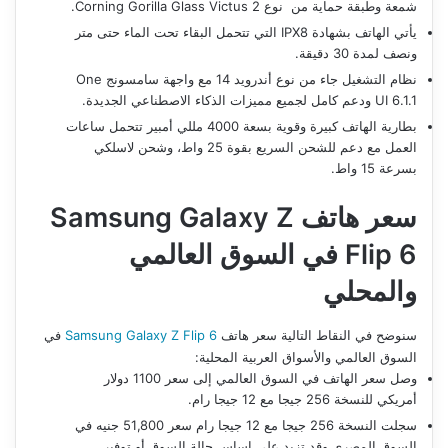
شمعة وطبقة حماية من نوع Corning Gorilla Glass Victus 2.
يأتي الهاتف بشهادة IPX8 التي تتحمل البقاء تحت الماء حتى متر
ونصف لمدة 30 دقيقة.
نظام التشغيل جاء من نوع أندرويد 14 مع واجهة سامسونج One
UI 6.1.1 ودعم كامل لجميع مميزات الذكاء الاصطناعي الجديدة.
بطارية الهاتف كبيرة وقوية بسعة 4000 مللي أمبير تتحمل ساعات
العمل مع دعم للشحن السريع بقوة 25 واط، وشحن لاسلكي
بسرعة 15 واط.
سعر
هاتف
Samsung Galaxy Z
Flip 6
في السوق العالمي
والمحلي
سنوضح في النقاط التالية سعر هاتف
Samsung Galaxy Z Flip 6
في
السوق العالمي والأسواق العربية المحلية:
وصل سعر الهاتف في السوق العالمي إلى سعر 1100 دولار
أمريكي للنسخة 256 جيجا مع 12 جيجا رام.
سجلت النسخة 256 جيجا مع 12 جيجا رام سعر 51,800 جنيه في
السوق المصري وقد تزيد على اساس حالة السوق أو توفير