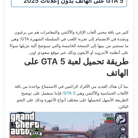
GTA 5 على الهاتف بدون إعلانات 2025
كثير من باقة محبي ألعاب الإثارة والأكشن والمغامرات هم من يرغبون
وبشدة في الانضمام إلى تجربة اللعب في السلسلة الشهيرة GTA؛ وهي
ما سنشير من بينها إلى النسخة الخامسة والتي سنوضح آلية تنزيلها سواءً
على أنظمة الأندرويد أو الآيفون وذلك عبر موقع سعودي اون.
طريقة تحميل لعبة
GTA 5
على
الهاتف
بما أن هناك العديد من الأفراد الراغبين في الاستمتاع بواحدة من باقة
الألعاب الحماسية والأكشن وهي
GTA 5
؛ فإننا سنعمل على توضيح
الطريقة الأسهل لتحميلها على مختلف أنواع الأجهزة وذلك على النحو
التالي: