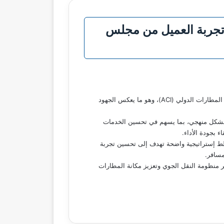
د تجربة العميل من مجلس
حقق 18 مطارًا تابعًا لتجمع مطارات الثاني إنجازًا جديدًا بحصولها على المستوى الثاني في برنامج اعتماد تجربة العميل الصادر عن مجلس المطارات الدولي (ACI)، وهو ما يعكس الجهود
هم بشكل منهجي، بما يسهم في تحسين الخدمات
ء بجودة الأداء.
خطط إستراتيجية واضحة تهدف إلى تحسين تجربة
مسافر.
ارات الثاني لتحقيق أهدافه الإستراتيجية التي تتماشى مع مستهدفات رؤية المملكة 2030، عبر تطوير منظومة النقل الجوي وتعزيز مكانة المطارات