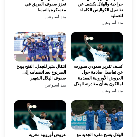
جراحية والهلال يكشف عن
تعزز صفوف الفريق في
تفاصيل الكواليس الكاملة
معسكره بالنمسا
للعملية
منذ أسبوعين
منذ أسبوعين
كشف تقرير سعودي سبورت
انتقال مثير للجدل، الفتح يودع
عن تفاصيل صادمة حول
الصرنوخ بعد انضمامه إلى
العروض الأوروبية المقدمة
صفوف الهلال الشهير
لمالكون بشأن مغادرته الهلال
منذ أسبوعين
منذ أسبوعين
الهلال يفتتح مقره الجديد مع
عروض أوروبية مغرية