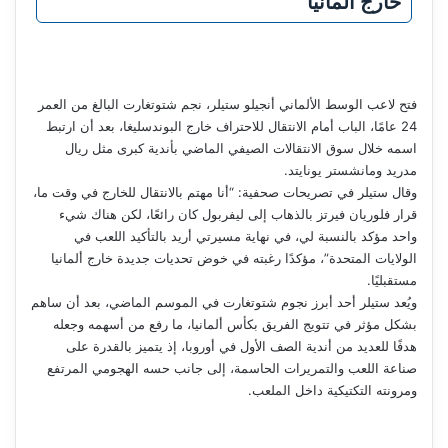
خارج ألمانيا
فتح لاعب الوسط الألماني أنجيلو ستيلر، نجم شتوتغارت البالغ من العمر
24 عامًا، الباب أمام الانتقال للاحتراف خارج البوندسليغا، بعد أن ارتبط
اسمه خلال سوق الانتقالات الصيفي الماضي بأندية كبرى مثل ريال
مدريد ومانشستر يونايتد.
وقال ستيلر في تصريحات صحفية: “أنا مهتم بالانتقال للخارج في وقت ما،
قرار فلوريان فيرتز بالذهاب إلى ليفربول كان رائعًا، لكن هناك شيء
واحد مؤكد بالنسبة لي، في نهاية مسيرتي أريد بالتأكيد اللعب في
الولايات المتحدة”، مؤكدًا رغبته في خوض تحديات جديدة خارج ألمانيا
مستقبليًا.
ويُعد ستيلر أحد أبرز نجوم شتوتغارت في الموسم الماضي، بعد أن ساهم
بشكل مؤثر في تتويج الفريق بكأس ألمانيا، ما رفع من أسهمه وجعله
هدفًا للعديد من أندية الصف الأول في أوروبا، إذ يتميز بالقدرة على
صناعة اللعب والتمريرات الحاسمة، إلى جانب حسه الهجومي المرتفع
ومرونته التكتيكية داخل الملعب.