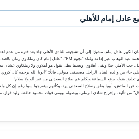
عادل إمام للأهلي
الكبير عادل إمام، مشيرًا إلى أن تشجيعه للنادي الأهلي جاء بعد فترة من عدم اهتم
وقال متولي خلال لقائه في برنامج “في الاستاد” مع محمد عبد الوهاب عبر إذاعة وقن
، حب الأهلي جدًا وبقى أهلاوي، وبعدها بطل يقول هو أهلاوي ولا زملكاوي عشان 
لي جاء من والده الفنان الراحل مصطفى متولي، قائلًا: “أبويا الله يرحمه كان كروي
 تعليق يقوله يرفع السماعة ويكلم عم صلاح السعدني من غير ألو ولا سلام”.
ال” من تأليف وإخراج شادي الرملي، وبطولة بيومي فؤاد، محمود حافظ، وليد فواز، م