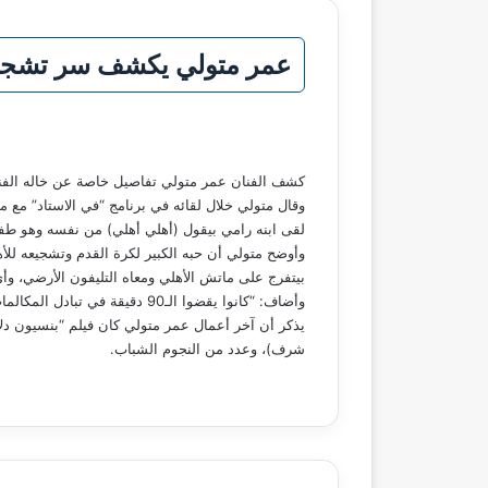
عمر متولي يكشف سر تشجيع 
كشف الفنان عمر متولي تفاصيل خاصة عن خاله الفنان 
لقى ابنه رامي بيقول (أهلي أهلي) من نفسه وهو طفل
وأوضح متولي أن حبه الكبير لكرة القدم وتشجيعه للأه
بيتفرج على ماتش الأهلي ومعاه التليفون الأرضي، وأي
وأضاف: “كانوا يقضوا الـ90 دقيقة في تبادل المكالمات عن الماتش، أبويا يعلق وصلاح السعدني يرد، وكأنهم بيتفرجوا سوا رغم إن كل واحد في بيته”.
يذكر أن آخر أعمال عمر متولي كان فيلم “بنسيون دل
شرف)، وعدد من النجوم الشباب.