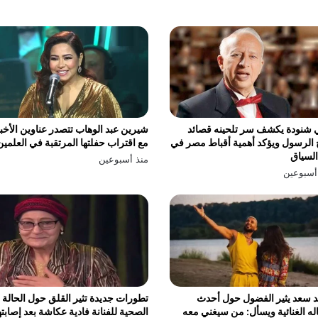
 شنودة يكشف سر تلحينه قصائد
شيرين عبد الوهاب تتصدر عناوين الأخبا
الرسول ويؤكد أهمية أقباط مصر في
مع اقتراب حفلتها المرتقبة في العلمين
السياق
منذ أسبوعين
أسبوعين
 سعد يثير الفضول حول أحدث
تطورات جديدة تثير القلق حول الحالة
له الغنائية ويسأل: من سيغني معه
الصحية للفنانة فادية عكاشة بعد إصابته