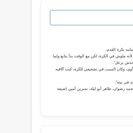
امه بكرة القدم.
اة “نجوم FM”: “عادل إمام كان زملكاوي زمان بالعند، لأنه ملوش في الكرة، لكن مع الوقت بدأ يتابع ولما
محدش يزعل”.
 أوي، وكان السبب في تشجيعي للكرة، كنت ألاقيه
حمد رضوان، طاهر أبو ليلة، نسرين أمين (ضيفة