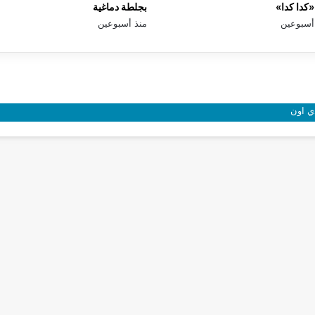
كدا كدا»
بجلطة دماغية
أسبوعين
منذ أسبوعين