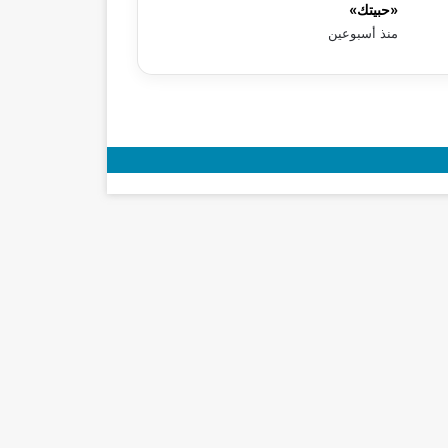
«حبيتك»
منذ أسبوعين