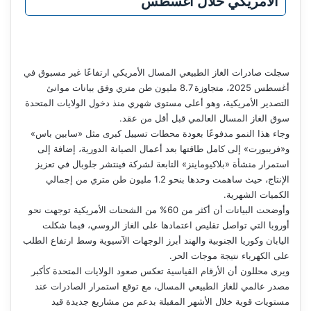
الأمريكي خلال أغسطس
سجلت صادرات الغاز الطبيعي المسال الأمريكي ارتفاعًا غير مسبوق في
أغسطس 2025، متجاوزة 8.7 مليون طن متري وفق بيانات موانئ
التصدير الأمريكية، وهو أعلى مستوى شهري منذ دخول الولايات المتحدة
سوق الغاز المسال العالمي قبل أقل من عقد.
وجاء هذا النمو مدفوعًا بعودة محطات تسييل كبرى مثل «سابين باس»
و«فريبورت» إلى كامل طاقتها بعد أعمال الصيانة الدورية، إضافة إلى
استمرار منشأة «بلاكيوماينز» التابعة لشركة فينتشر جلوبال في تعزيز
الإنتاج، حيث ساهمت وحدها بنحو 1.2 مليون طن متري من إجمالي
الكميات الشهرية.
وأوضحت البيانات أن أكثر من 60% من الشحنات الأمريكية توجهت نحو
أوروبا التي تواصل تقليص اعتمادها على الغاز الروسي، فيما شكلت
اليابان وكوريا الجنوبية والهند أبرز الوجهات الآسيوية وسط ارتفاع الطلب
على الكهرباء نتيجة موجات الحر.
ويرى محللون أن الأرقام القياسية تعكس صعود الولايات المتحدة كأكبر
مصدر عالمي للغاز الطبيعي المسال، مع توقع استمرار الصادرات عند
مستويات قوية خلال الأشهر المقبلة بدعم من مشاريع جديدة قيد