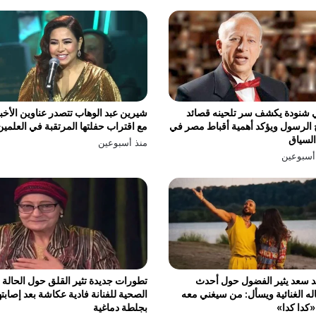
 شنودة يكشف سر تلحينه قصائد
شيرين عبد الوهاب تتصدر عناوين الأخبا
الرسول ويؤكد أهمية أقباط مصر في
مع اقتراب حفلتها المرتقبة في العلمين
السياق
منذ أسبوعين
أسبوعين
 سعد يثير الفضول حول أحدث
تطورات جديدة تثير القلق حول الحالة
له الغنائية ويسأل: من سيغني معه
الصحية للفنانة فادية عكاشة بعد إصابته
كدا كدا»
بجلطة دماغية