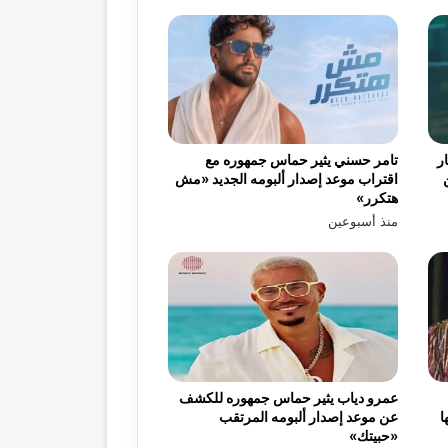
ر
تامر حسني يثير حماس جمهوره مع
اقتراب موعد إصدار ألبومه الجديد «مش
هتكرر»
منذ أسبوعين
عمرو دياب يثير حماس جمهوره للكشف
ا
عن موعد إصدار ألبومه المرتقب
«حبيتك»