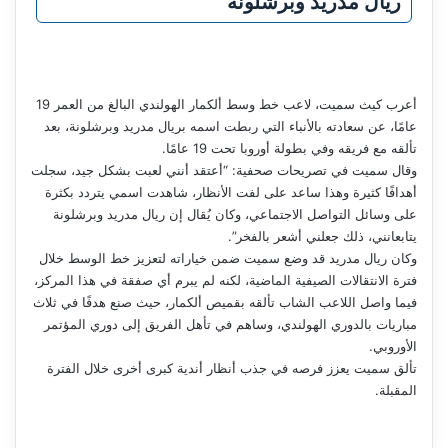
ريال مدريد وبرشلونة
أعرب كيث سميت، لاعب خط وسط ألكمار الهولندي البالغ من العمر 19
عامًا، عن سعادته بالأنباء التي ربطت اسمه بريال مدريد وبرشلونة، بعد
تألقه مع فريقه وفي بطولة أوروبا تحت 19 عامًا.
وقال سميت في تصريحات صحفية: “أعتقد أنني لعبت بشكل جيد، سجلت
أهدافًا كثيرة وهذا ساعد على لفت الأنظار، شاهدت اسمي يتردد بكثرة
على وسائل التواصل الاجتماعي، وكان يُقال إن ريال مدريد وبرشلونة
يتابعانني، ذلك جعلني أشعر بالفخر”.
وكان ريال مدريد قد وضع سميت ضمن خياراته لتعزيز خط الوسط خلال
فترة الانتقالات الصيفية الماضية، لكنه لم يبرم أي صفقة في هذا المركز،
فيما واصل اللاعب الشاب تألقه بقميص ألكمار، حيث صنع هدفًا في ثلاث
مباريات بالدوري الهولندي، وساهم في تأهل الفريق إلى دوري المؤتمر
الأوروبي.
تألق سميت يعزز فرصه في جذب أنظار أندية كبرى أخرى خلال الفترة
المقبلة.