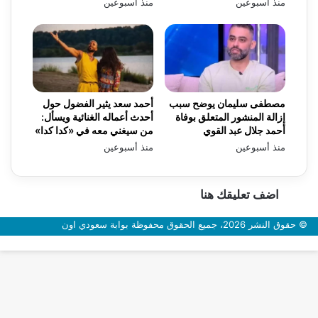
منذ أسبوعين
منذ أسبوعين
مصطفى سليمان يوضح سبب
أحمد سعد يثير الفضول حول
إزالة المنشور المتعلق بوفاة
أحدث أعماله الغنائية ويسأل:
أحمد جلال عبد القوي
من سيغني معه في «كدا كدا»
منذ أسبوعين
منذ أسبوعين
اضف تعليقك هنا
© حقوق النشر 2026، جميع الحقوق محفوظة بوابة سعودي اون
زر
الذهاب
إلى
الأعلى