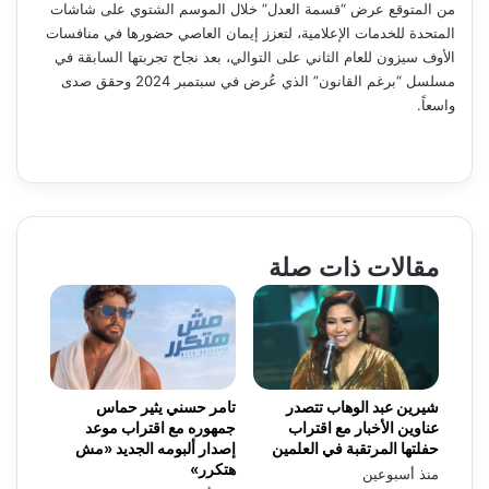
من المتوقع عرض “قسمة العدل” خلال الموسم الشتوي على شاشات
المتحدة للخدمات الإعلامية، لتعزز إيمان العاصي حضورها في منافسات
الأوف سيزون للعام الثاني على التوالي، بعد نجاح تجربتها السابقة في
مسلسل “برغم القانون” الذي عُرض في سبتمبر 2024 وحقق صدى
واسعاً.
مقالات ذات صلة
شيرين عبد الوهاب تتصدر
تامر حسني يثير حماس
عناوين الأخبار مع اقتراب
جمهوره مع اقتراب موعد
حفلتها المرتقبة في العلمين
إصدار ألبومه الجديد «مش
هتكرر»
منذ أسبوعين