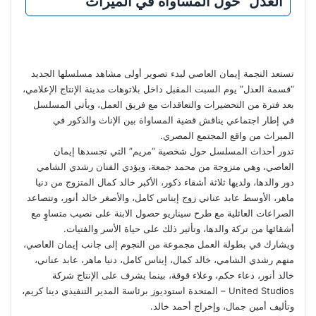
العدل” حول المساواة في الميراث
تستعد النجمة إيمان العاصي لبدء تصوير أولى مشاهد مسلسلها الجديد
“قسمة العدل” يوم السبت المقبل داخل بلاتوهات مدينة الإنتاج الإعلامي،
بعد فترة من التحضيرات والتعاقدات مع فريق العمل، ويأتي المسلسل
في إطار اجتماعي يناقش قضية المساواة بين الإناث والذكور في
الميراث من واقع المجتمع المصري.
تدور أحداث المسلسل حول شخصية “مريم” التي تجسدها إيمان
العاصي، وهي متزوجة من محمد جمعة، ويؤدي الفنان رشدي الشامي
دور والدها، ولديها ثلاثة أشقاء ذكور، الأكبر خالد كمال المتزوج من دنيا
ماهر، الأوسط عابد عناني زوج إيناس كامل، والأصغر خالد أنور، وتتصاعد
الصراعات العائلية مع طرح سيناريو حصول الابنة على نصيب متساوٍ مع
أشقائها من تركة والدها، وتأثير ذلك على حياة الأسر والفتيات.
ويشارك في بطولة العمل مجموعة من النجوم إلى جانب إيمان العاصي،
منهم رشدي الشامي، خالد كمال، إيناس كامل، دنيا ماهر، عابد عناني،
خالد أنور، دعاء حكم، وعلاء قوقة، بينما يشرف على الإنتاج شركة
United Studios – المتحدة استوديوز برئاسة المدير التنفيذي دينا كريم،
وتأليف أمين جمال، وإخراج أحمد خالد.