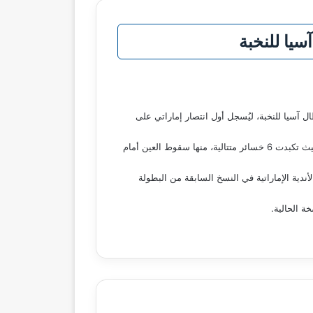
سيا للنخبة
منافسات الجولة الأولى من دوري أبطال آسيا للنخبة، ليُسجل أول انتصار إماراتي على
ويُعد هذا الفوز دفعة معنوية كبيرة للكرة الإماراتية، بعد سلسلة من الهزائم المتتالية للأندية الإماراتية أمام الأندية السعودية في البطولة، حيث تكبدت 6 خسائر متتالية، منها سقوط العين أمام
دية الإماراتية في النسخ السابقة من البطولة
ة الحالية.