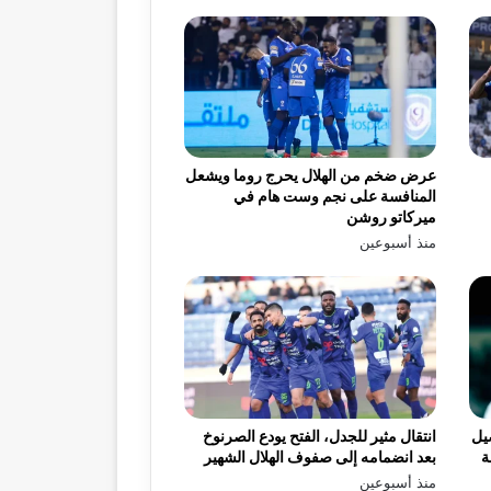
عرض ضخم من الهلال يحرج روما ويشعل
المنافسة على نجم وست هام في
ميركاتو روشن
منذ أسبوعين
يل
انتقال مثير للجدل، الفتح يودع الصرنوخ
ة
بعد انضمامه إلى صفوف الهلال الشهير
منذ أسبوعين