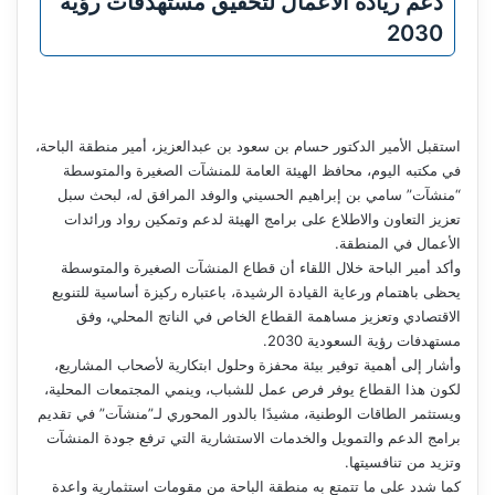
دعم ريادة الأعمال لتحقيق مستهدفات رؤية
2030
استقبل الأمير الدكتور حسام بن سعود بن عبدالعزيز، أمير منطقة الباحة،
في مكتبه اليوم، محافظ الهيئة العامة للمنشآت الصغيرة والمتوسطة
“منشآت” سامي بن إبراهيم الحسيني والوفد المرافق له، لبحث سبل
تعزيز التعاون والاطلاع على برامج الهيئة لدعم وتمكين رواد ورائدات
الأعمال في المنطقة.
وأكد أمير الباحة خلال اللقاء أن قطاع المنشآت الصغيرة والمتوسطة
يحظى باهتمام ورعاية القيادة الرشيدة، باعتباره ركيزة أساسية للتنويع
الاقتصادي وتعزيز مساهمة القطاع الخاص في الناتج المحلي، وفق
مستهدفات رؤية السعودية 2030.
وأشار إلى أهمية توفير بيئة محفزة وحلول ابتكارية لأصحاب المشاريع،
لكون هذا القطاع يوفر فرص عمل للشباب، وينمي المجتمعات المحلية،
ويستثمر الطاقات الوطنية، مشيدًا بالدور المحوري لـ”منشآت” في تقديم
برامج الدعم والتمويل والخدمات الاستشارية التي ترفع جودة المنشآت
وتزيد من تنافسيتها.
كما شدد على ما تتمتع به منطقة الباحة من مقومات استثمارية واعدة