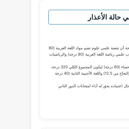
في حالة الأعذار
أكدت وزارة التربية والتعليم والتعليم الفني أن مجموع درجات طلاب الثانوية العامة في مختلف الشعب سيظل كما هو دون أي تغيير، موضحة أن شعبة علمي علوم تضم مواد اللغة العربية (80
درجة) واللغة الأجنبية الأولى (60 درجة) والفيزياء (60 درجة) والكيمياء (60 درجة) والأحياء (60 درجة) بإجمالي 320 درجة، فيما يدرس طلاب علمي رياضة اللغة العربية (80 درجة) والرياضيات
وأوضحت الوزارة أن هناك أربع مواد لا تضاف للمجموع الكلي وهي: التربية الدينية (40 درجة والنجاح من 28) والتربية الوطنية (25 درجة والنجاح من 12.5) واللغة الأجنبية الثانية (40 درجة
ال اعتماده يحق له أداء امتحانات الدور الثاني