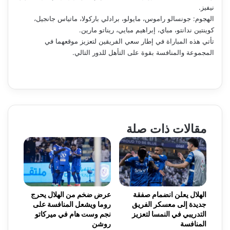
نيفيز.
الهجوم: جونسالو راموس، مايولو، برادلي باركولا، ماتياس جانجيل،
كوينتين ندانتو، مباي، إبراهيم مبايي، ريناتو مارين.
تأتي هذه المباراة في إطار سعي الفريقين لتعزيز موقعهما في
المجموعة والمنافسة بقوة على التأهل للدور التالي.
مقالات ذات صلة
الهلال يعلن انضمام صفقة
عرض ضخم من الهلال يحرج
جديدة إلى معسكر الفريق
روما ويشعل المنافسة على
التدريبي في النمسا لتعزيز
نجم وست هام في ميركاتو
المنافسة
روشن