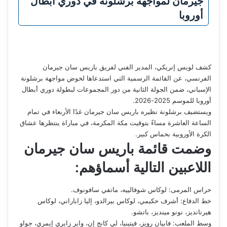
جيرمان لمواجهة برشلونة في دوري أبطال
أوروبا
كشف لويس إنريكي، المدير الفني لفريق باريس سان جيرمان
الفرنسي، عن القائمة الرسمية التي استدعاها لخوض مواجهة برشلونة
الإسباني، ضمن الجولة الثانية من دور المجموعات لبطولة دوري أبطال
أوروبا للموسم 2025-2026.
ويستضيف برشلونة نظيره باريس سان جيرمان غدًا الأربعاء في تمام
الساعة العاشرة مساءً بتوقيت مكة المكرمة، في مباراة ينتظرها عشاق
الكرة الأوروبية بحماس كبير.
وضمت قائمة باريس سان جيرمان
اللاعبين التالية أسماؤهم:
حراس المرمى: لوكاس شوفالييه، ماتفي سافونوف.
خط الدفاع: أشرف حكيمي، لوكاس بيرالدو، إليا زاباراني، لوكاس
هيرنانديز، نونو مينديز، باتشو.
وسط الملعب: فابيان رويز، فيتينيا، لي كانج إن، واير زايري إيمري، جواو