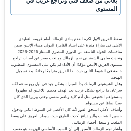
يعاني من ضعف فني وتراجع غريب في
المستوى
سقط الفريق الأول لكرة القدم بنادي الزمالك أمام غريمه التقليدي
الأهلي في مباراة مثيرة على استاد القاهرة الدولي مساء الإثنين ضمن
منافسات الجولة التاسعة من الدوري المصري الممتاز 2025-2026.
وتحدث سامي الشيشيني نجم الزمالك ومنتخب مصر عن أسباب تراجع
مستوى الفريق الأبيض مؤكدًا أن الأداء لم يكن على المستوى المطلوب
خاصة في الشوط الثاني حيث بدا الفريق متراجعًا وخائفًا بعد تسجيل
الهدف.
وقال الشيشيني الزمالك بدأ المباراة بشكل جيد في أول ربع ساعة لكنه
سرعان ما تراجع بشكل غريب بعد الهدف معظم اللاعبين لم يظهروا
بمستواهم الحقيقي مثل آدم كايد وناصر منسي وحتى بيزيرا الذي كان
بعيدًا تمامًا عن مستواه.
وأضاف الأهلي استحق الفوز لأنه كان الأفضل في الشوط الثاني ودخول
حسين الشحات وأليو ديانج أحدث الفارق حيث سيطر الفريق على وسط
الملعب واستغل أخطاء الزمالك.
وأشار نجم الزمالك الأسبق إلى أن السبب الأساسي للهزيمة هو ضعف