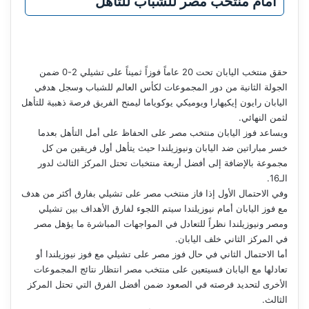
أمام منتخب مصر للشباب للتأهل
حقق منتخب اليابان تحت 20 عاماً فوزاً ثميناً على تشيلي 2-0 ضمن
الجولة الثانية من دور المجموعات لكأس العالم للشباب وسجل هدفي
اليابان رايون إيكيهارا ويوميكي يوكوياما ليمنح الفريق فرصة ذهبية للتأهل
لثمن النهائي.
ويساعد فوز اليابان منتخب مصر على الحفاظ على أمل التأهل بعدما
خسر مباراتين ضد اليابان ونيوزيلندا حيث يتأهل أول فريقين من كل
مجموعة بالإضافة إلى أفضل أربعة منتخبات تحتل المركز الثالث لدور
الـ16.
وفي الاحتمال الأول إذا فاز منتخب مصر على تشيلي بفارق أكثر من هدف
مع فوز اليابان أمام نيوزيلندا سيتم اللجوء لفارق الأهداف بين تشيلي
ومصر ونيوزيلندا نظراً للتعادل في المواجهات المباشرة ما يؤهل مصر
في المركز الثاني خلف اليابان.
أما الاحتمال الثاني في حال فوز مصر على تشيلي مع فوز نيوزيلندا أو
تعادلها مع اليابان فسيتعين على منتخب مصر انتظار نتائج المجموعات
الأخرى لتحديد فرصته في الصعود ضمن أفضل الفرق التي تحتل المركز
الثالث.