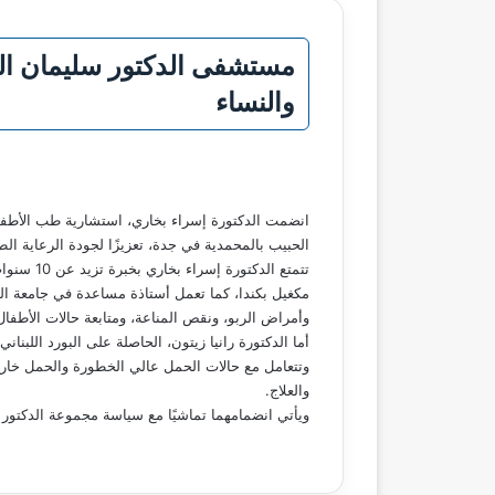
مستشفى الدكتور سليمان ال
والنساء
انضمت الدكتورة إسراء بخاري، استشارية طب الأطفال و
الحبيب بالمحمدية في جدة، تعزيزًا لجودة الرعاية ا
تتمتع ال
مكغيل بكندا، كما تعمل أستاذة مساعدة في جامعة ال
وأمراض الربو، ونقص المناعة، ومتابعة حالات الأطفال 
أما الدكتورة رانيا زيتون، الحاصلة على البورد اللب
وتتعامل مع حالات الحمل عالي الخطورة والحمل خارج ا
والعلاج.
ويأتي انضمامهما تماشيًا مع سياسة مجموعة الدكتور س