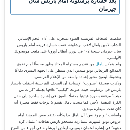
بعد خسارة برشلونة أمام باريس سان
جيرمان
سلطت الصحافة الفرنسية الضوء بسخرية على أداء النجم الإسباني
الشاب لامين يامال لاعب برشلونة، عقب خسارة فريقه أمام باريس
سان جيرمان بنتيجة 2-1 في دوري أبطال أوروبا على ملعب مونتجويك
الأولمبي.
ولم يتمكن
يامال
من تقديم مستواه المعتاد وظهر محبطًا أمام تفوق
المدافع البرتغالي نونو مينديز، الذي سيطر على الجبهة اليسرى دفاعًا
وهجومًا، ليصبح محور إشادة واسعة من الإعلام الفرنسي.
وذكرت صحيفة “سبورت” الإسبانية أن الصحف الفرنسية احتفلت بانتصار
باريس في برشلونة، حيث عنونت “ليكيب” غلافها بجملة “كرات من
ذهب” مرفقة بصورة فيتينيا محتفلًا بالفوز، في إشارة ساخرة إلى حفل
الكرة الذهبية الأخير، كما منحت يامال تقييم 5 درجات فقط معتبرة أنه
كان تحت سيطرة مينديز.
وأضافت “لو بروفانس” أن يامال بدا وكأنه يفتقد بعض الموهبة أمام
عروض نونو المبهرة، بينما ردد مشجعو باريس هتافات “عثمان كرة
ذهبية” في إشارة لعثمان ديمبيلي، ليغادروا برشلونة في أجواء من الفرح.