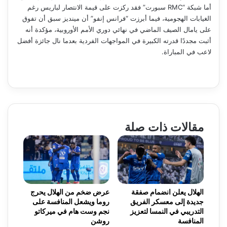
أما شبكة “RMC سبورت” فقد ركزت على قيمة الانتصار لباريس رغم
الغيابات الهجومية، فيما أبرزت “فرانس إنفو” أن مينديز سبق أن تفوق
على يامال الصيف الماضي في نهائي دوري الأمم الأوروبية، مؤكدة أنه
أثبت مجددًا قدرته الكبيرة في المواجهات الفردية بعدما نال جائزة أفضل
لاعب في المباراة.
مقالات ذات صلة
الهلال يعلن انضمام صفقة
عرض ضخم من الهلال يحرج
جديدة إلى معسكر الفريق
روما ويشعل المنافسة على
التدريبي في النمسا لتعزيز
نجم وست هام في ميركاتو
المنافسة
روشن