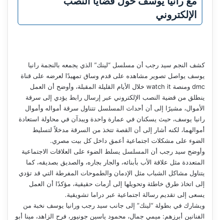
مع رانيا يوسف حول قضايا النصب
الإلكتروني
كشف النجم سيد رجب أن مسلسل “لينك” الذي يجمعه بالنجمة رانيا
يوسف يواصل تصوير مشاهده على قدم وساق تمهيدًا لعرضه على قناة
dmc ومنصة watch it خلال الأيام القليلة المقبلة، وأوضح أن العمل
ينطلق من قضية النصب الإلكتروني عبر إرسال رابط يؤدي إلى سرقة
الأموال، مشيرًا إلى أن أحداث المسلسل تتناول سرقة أمواله وأموال
رانيا يوسف، حيث يسكنان في عمارة واحدة ويبدآن في محاولة استعادة
أموالهما، لكنه أشار إلى أن القصة تتخذ من السرقة مدخلاً لتسليط
الضوء على مشكلات اجتماعية أعمق داخل كل بيت مصري.
وأوضح سيد رجب أن المسلسل يسلط الضوء على العلاقات الاجتماعية
المتعددة مثل علاقة الأب بأبنائه، والجار بجاره، والصديق بصديقه، كما
يتناول مشاكل الشباب مثل الإدمان والطموحات المفرطة التي قد تؤدي
إلى اتخاذ طرق خاطئة وتحويلها إلى أزمات حقيقية، مؤكدًا أن العمل
يسعى إلى تقديم رسالة اجتماعية عبر دراما تشويقية.
ويشارك في بطولة “لينك” إلى جانب سيد رجب ورانيا يوسف نخبة من
الفنانين أبرزهم: ميمي جمال، محمود ياسين جونيور، فرح الزاهد، مينا أبو