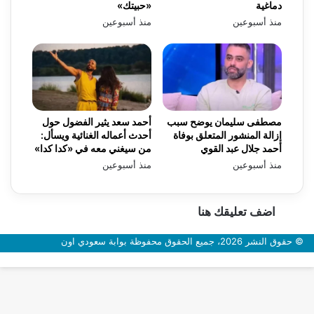
دماغية
«حبيتك»
منذ أسبوعين
منذ أسبوعين
مصطفى سليمان يوضح سبب
أحمد سعد يثير الفضول حول
إزالة المنشور المتعلق بوفاة
أحدث أعماله الغنائية ويسأل:
أحمد جلال عبد القوي
من سيغني معه في «كدا كدا»
منذ أسبوعين
منذ أسبوعين
اضف تعليقك هنا
© حقوق النشر 2026، جميع الحقوق محفوظة بوابة سعودي اون
زر
الذهاب
إلى
الأعلى