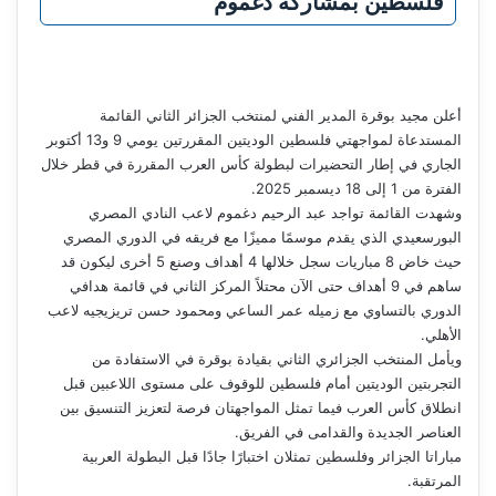
فلسطين بمشاركة دغموم
أعلن مجيد بوقرة المدير الفني لمنتخب الجزائر الثاني القائمة
المستدعاة لمواجهتي فلسطين الوديتين المقررتين يومي 9 و13 أكتوبر
الجاري في إطار التحضيرات لبطولة كأس العرب المقررة في قطر خلال
الفترة من 1 إلى 18 ديسمبر 2025.
وشهدت القائمة تواجد عبد الرحيم دغموم لاعب النادي المصري
البورسعيدي الذي يقدم موسمًا مميزًا مع فريقه في الدوري المصري
حيث خاض 8 مباريات سجل خلالها 4 أهداف وصنع 5 أخرى ليكون قد
ساهم في 9 أهداف حتى الآن محتلاً المركز الثاني في قائمة هدافي
الدوري بالتساوي مع زميله عمر الساعي ومحمود حسن تريزيجيه لاعب
الأهلي.
ويأمل المنتخب الجزائري الثاني بقيادة بوقرة في الاستفادة من
التجربتين الوديتين أمام فلسطين للوقوف على مستوى اللاعبين قبل
انطلاق كأس العرب فيما تمثل المواجهتان فرصة لتعزيز التنسيق بين
العناصر الجديدة والقدامى في الفريق.
مباراتا الجزائر وفلسطين تمثلان اختبارًا جادًا قبل البطولة العربية
المرتقبة.