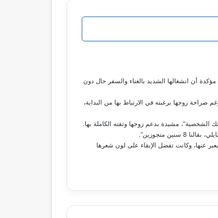
ؤكدة أن انشغالها الشديد بالغناء والسفر حال دون
 بدري”، مضيفة أنها ظلت 4 سنوات قبل اتخاذ قرار الزواج، رغم صراحة زوجها برغبته في الارتباط بها من البداية،
ك الشخصية”، مشيدة بدعم زوجها وثقته الكاملة بها.
ين متجوزين”.
عبر عنها، وكانت تفضل الإبقاء على لون شعرها