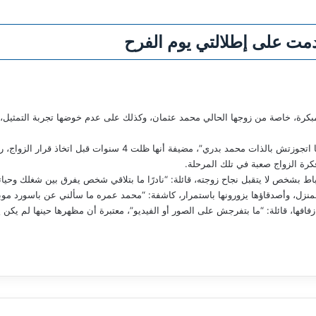
مت على إطلالتي يوم الفرح
بكرة، خاصة من زوجها الحالي محمد عثمان، وكذلك على عدم خوضها تجربة التمثيل، م
قالت جنات: “لومِت نفسي إني ما اتجوزتش بدري، ما اتجوزتش بالذات محمد
ة الزواج صعبة في تلك المرحلة.
ط بشخص لا يتقبل نجاح زوجته، قائلة: “نادرًا ما بتلاقي شخص يفرق بين شغلك وحيات
، وأصدقاؤها يزورونها باستمرار، كاشفة: “محمد عمره ما سألني عن باسورد موبايلي، بقالنا 8 سن
فها، قائلة: “ما بتفرجش على الصور أو الفيديو”، معتبرة أن مظهرها حينها لم يكن ي