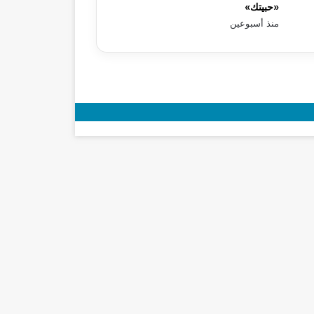
«حبيتك»
منذ أسبوعين