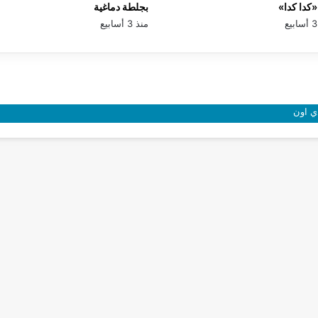
كدا كدا»
بجلطة دماغية
منذ 3 أسابيع