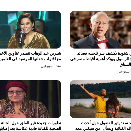
 شنودة يكشف سر تلحينه قصائد
شيرين عبد الوهاب تتصدر عناوين الأخبا
الرسول ويؤكد أهمية أقباط مصر في
مع اقتراب حفلتها المرتقبة في العلمين
السياق
منذ أسبوعين
أسبوعين
 سعد يثير الفضول حول أحدث
تطورات جديدة تثير القلق حول الحالة
له الغنائية ويسأل: من سيغني معه
الصحية للفنانة فادية عكاشة بعد إصابته