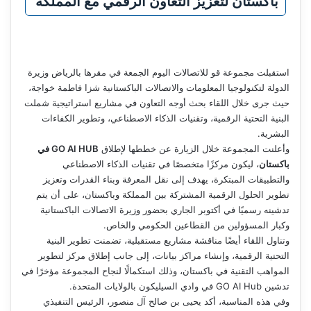
باكستان لتعزيز التعاون الرقمي مع المملكة
استقبلت مجموعة قو للاتصالات اليوم الجمعة في مقرها بالرياض وزيرة
الدولة لتكنولوجيا المعلومات والاتصالات الباكستانية شزا فاطمة خواجة،
حيث جرى خلال اللقاء بحث أوجه التعاون في مشاريع استراتيجية شملت
البنية التحتية الرقمية، وتقنيات الذكاء الاصطناعي، وتطوير الكفاءات
البشرية.
وأعلنت المجموعة خلال الزيارة عن خططها لإطلاق
GO AI HUB في
باكستان
، ليكون مركزًا متخصصًا في تقنيات الذكاء الاصطناعي
والتطبيقات المبتكرة، يهدف إلى نقل المعرفة وبناء القدرات وتعزيز
تطوير الحلول الرقمية المشتركة بين المملكة وباكستان، على أن يتم
تدشينه رسميًا في أكتوبر الجاري بحضور وزيرة الاتصالات الباكستانية
وكبار المسؤولين من القطاعين الحكومي والخاص.
وتناول اللقاء أيضًا مناقشة مشاريع مستقبلية، تضمنت تطوير البنية
التحتية الرقمية، وإنشاء مراكز بيانات، إلى جانب إطلاق مركز لتطوير
المواهب التقنية في باكستان، وذلك استكمالًا لنجاح المجموعة مؤخرًا في
تدشين GO AI Hub في وادي السيليكون بالولايات المتحدة.
وفي هذه المناسبة، أكد يحيى بن صالح آل منصور، الرئيس التنفيذي