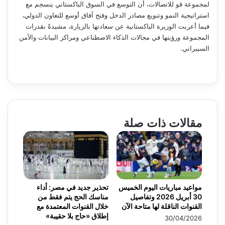
لمجموعة قو للاتصالات، أن التوسع في السوق الباكستاني ينسجم مع
استراتيجية النمو وتنويع مصادر الدخل وفتح آفاق أوسع للتعاون الدولي،
فيما أعربت الوزيرة الباكستانية عن سعادتها بالزيارة، مشيدةً بقدرات
المجموعة ورؤيتها في مجالات الذكاء الاصطناعي ومراكز البيانات والأمن
السيبراني.
مقالات ذات صلة
مواعيد مباريات اليوم الخميس
تحذير جديد في مصر: أداء
30 أبريل 2026 وتفاصيل
مناسك الحج يتم فقط من
القنوات الناقلة لها متاحة الآن
خلال القنوات المعتمدة مع
إطلاق «حاج بلا حقيبة»
30/04/2026