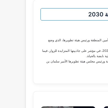
2
 أمين المنطقة ورئيس هيئة تطويرها، الذي وضع
وتجلّى هذا التقدم في ارتفاع معدلات الإشغال بمرافق الضيافة السياحية، حيث تصدرت المدينة مدن المملكة خلال النصف الأول من عام 2025، في مؤشر على جاذبيتها المتزايدة للزوار، فيما
 نابضة بالحياة.
نطقة ورئيس مجلس هيئة تطويرها الأمير سلمان بن