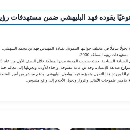
نوعيًا يقوده فهد البليهشي ضمن مستهدفات رؤية 030
حولًا شاملًا في مختلف جوانبها التنموية، بقيادة المهندس فهد بن محمد البليهشي،
هدفات رؤية المملكة 2030.
وارع صديقة للإنسان، وحدائق عامة مفتوحة، وإحياء للأودية وتحويلها إلى معالم جمالية
 اعترافًا بجودة هذا التحول وتميزه، فيما يواصل البليهشي، بدعم مباشر من أمير الم
 تلامس طموحات الأهالي والزوار وتحول الأحلام إلى واقع ملموس.