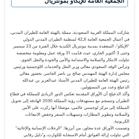
الجمعية العامة للإيكاو بمونتريال
شاركت المملكة العربية السعودية، ممثلة بالهيئة العامة للطيران المدني،
في أعمال الجمعية العامة الـ42 لمنظمة الطيران المدني الدولي
“الإيكاو”، المنعقدة بمدينة مونتريال الكندية خلال الفترة من 23 سبتمبر
وحتى 3 أكتوبر الجاري، حيث قدّمت 31 ورقة عمل ومعلومة متخصصة
تناولت الابتكار والسلامة والاستدامة والأمن والجودة والنقل الجوي.
وترأس الوفد السعودي معالي وزير النقل والخدمات اللوجستية ورئيس
مجلس إدارة الهيئة المهندس صالح بن ناصر الجاسر، بحضور معالي
رئيس الهيئة العامة للطيران المدني الأستاذ عبدالعزيز بن عبدالله
الدعيلج وعدد من المسؤولين.
وأكد الدعيلج أن الأوراق المقدمة تعكس الدور الريادي للمملكة في قطاع
الطيران وتنسجم مع مستهدفات رؤية المملكة 2030 الهادفة إلى تحويل
المملكة إلى مركز لوجستي عالمي، موضحًا أنها ركزت على الأمن
والسلامة وتطوير المطارات وتسهيلات السفر وخفض الانبعاثات
الكربونية.
وتضمنت الأوراق عدة محاور، من أبرزها: “الرحلات الإنسانية والإغاثية”
التي تناولت إزالة العوائق أمام الاستجابة للكوارث، و”دليل رقابي