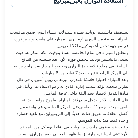
استعادة التوازن بالبريميرليج
يستضيف مانشستر يونايتد نظيره سندرلاند، مساء اليوم، ضمن منافسات
الجولة السابعة من الدوري الإنجليزي الممتاز، على ملعب أولد ترافورد،
في مواجهة تحمل أهمية كبيرة لكلا الفريقين.
وتنطلق المباراة في تمام الخامسة مساءً بتوقيت مكة المكرمة، حيث
يسعى مانشستر يونايتد لتحقيق فوزه الأول بعد سلسلة من النتائج
السلبية، في محاولة لاستعادة التوازن وتصحيح المسار بعد تراجع ترتيبه
إلى المركز الرابع عشر برصيد 7 نقاط من 6 مباريات.
وتعد المباراة اختبارًا حاسمًا للمدرب البرتغالي روبن أموريم، في ظل
تقارير صحفية تؤكد تمسك إدارة النادي به رغم الانتقادات، ويأمل في
قيادة الفريق لانتصار يعيد الثقة داخل غرفة الملابس.
على الجانب الآخر، يدخل سندرلاند المباراة بطموح مواصلة بدايته
القوية، بعدما جمع 11 نقطة ويحتل المركز السادس، في واحدة من
أفضل انطلاقاته لفريق صاعد حديثًا إلى البريميرليج، مع تلقيه خسارة
واحدة فقط منذ بداية الموسم.
ويغيب عن صفوف مانشستر يونايتد في لقاء اليوم كل من المدافع
الأرجنتيني ليساندرو مارتينيز، والظهير المغربي نصير مزراوي، بسبب