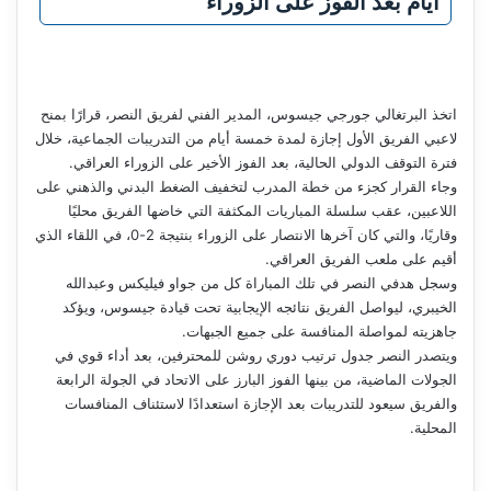
أيام بعد الفوز على الزوراء
اتخذ البرتغالي جورجي جيسوس، المدير الفني لفريق النصر، قرارًا بمنح
لاعبي الفريق الأول إجازة لمدة خمسة أيام من التدريبات الجماعية، خلال
فترة التوقف الدولي الحالية، بعد الفوز الأخير على الزوراء العراقي.
وجاء القرار كجزء من خطة المدرب لتخفيف الضغط البدني والذهني على
اللاعبين، عقب سلسلة المباريات المكثفة التي خاضها الفريق محليًا
وقاريًا، والتي كان آخرها الانتصار على الزوراء بنتيجة 2-0، في اللقاء الذي
أقيم على ملعب الفريق العراقي.
وسجل هدفي النصر في تلك المباراة كل من جواو فيليكس وعبدالله
الخيبري، ليواصل الفريق نتائجه الإيجابية تحت قيادة جيسوس، ويؤكد
جاهزيته لمواصلة المنافسة على جميع الجبهات.
ويتصدر النصر جدول ترتيب دوري روشن للمحترفين، بعد أداء قوي في
الجولات الماضية، من بينها الفوز البارز على الاتحاد في الجولة الرابعة
والفريق سيعود للتدريبات بعد الإجازة استعدادًا لاستئناف المنافسات
المحلية.