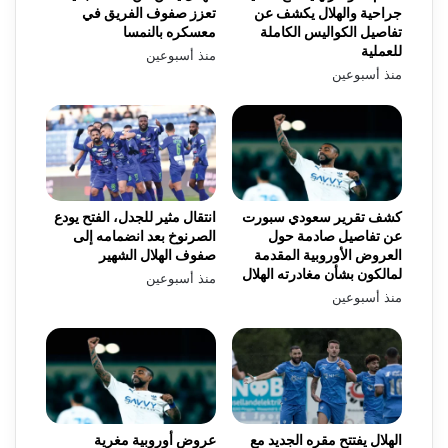
جراحية والهلال يكشف عن
تعزز صفوف الفريق في
تفاصيل الكواليس الكاملة
معسكره بالنمسا
للعملية
منذ أسبوعين
منذ أسبوعين
كشف تقرير سعودي سبورت
انتقال مثير للجدل، الفتح يودع
عن تفاصيل صادمة حول
الصرنوخ بعد انضمامه إلى
العروض الأوروبية المقدمة
صفوف الهلال الشهير
لمالكون بشأن مغادرته الهلال
منذ أسبوعين
منذ أسبوعين
الهلال يفتتح مقره الجديد مع
عروض أوروبية مغرية