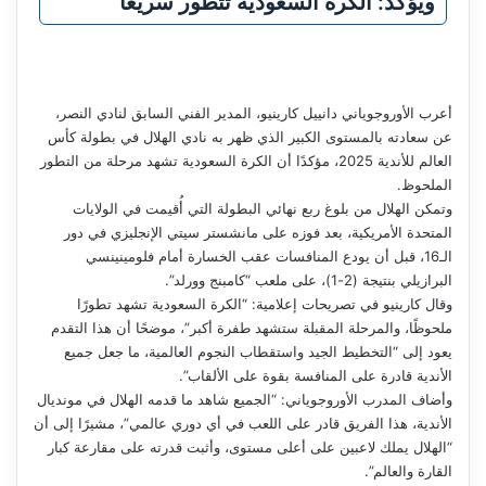
ويؤكد: الكرة السعودية تتطور سريعًا
أعرب الأوروجوياني دانييل كارينيو، المدير الفني السابق لنادي النصر،
عن سعادته بالمستوى الكبير الذي ظهر به نادي الهلال في بطولة كأس
العالم للأندية 2025، مؤكدًا أن الكرة السعودية تشهد مرحلة من التطور
الملحوظ.
وتمكن الهلال من بلوغ ربع نهائي البطولة التي أُقيمت في الولايات
المتحدة الأمريكية، بعد فوزه على مانشستر سيتي الإنجليزي في دور
الـ16، قبل أن يودع المنافسات عقب الخسارة أمام فلومينينسي
البرازيلي بنتيجة (2-1)، على ملعب “كامبنج وورلد”.
وقال كارينيو في تصريحات إعلامية: “الكرة السعودية تشهد تطورًا
ملحوظًا، والمرحلة المقبلة ستشهد طفرة أكبر”، موضحًا أن هذا التقدم
يعود إلى “التخطيط الجيد واستقطاب النجوم العالمية، ما جعل جميع
الأندية قادرة على المنافسة بقوة على الألقاب”.
وأضاف المدرب الأوروجوياني: “الجميع شاهد ما قدمه الهلال في مونديال
الأندية، هذا الفريق قادر على اللعب في أي دوري عالمي”، مشيرًا إلى أن
“الهلال يملك لاعبين على أعلى مستوى، وأثبت قدرته على مقارعة كبار
القارة والعالم”.