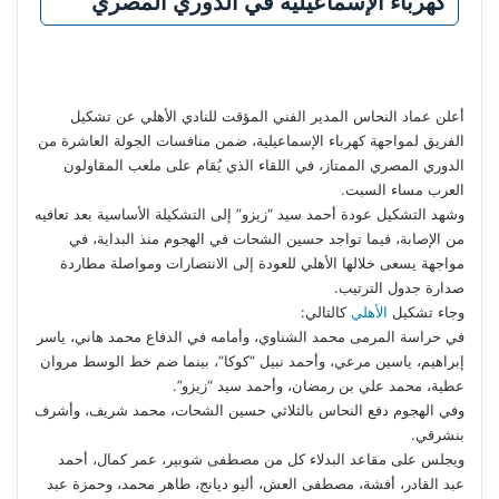
كهرباء الإسماعيلية في الدوري المصري
أعلن عماد النحاس المدير الفني المؤقت للنادي الأهلي عن تشكيل
الفريق لمواجهة كهرباء الإسماعيلية، ضمن منافسات الجولة العاشرة من
الدوري المصري الممتاز، في اللقاء الذي يُقام على ملعب المقاولون
العرب مساء السبت.
وشهد التشكيل عودة أحمد سيد “زيزو” إلى التشكيلة الأساسية بعد تعافيه
من الإصابة، فيما تواجد حسين الشحات في الهجوم منذ البداية، في
مواجهة يسعى خلالها الأهلي للعودة إلى الانتصارات ومواصلة مطاردة
صدارة جدول الترتيب.
وجاء تشكيل
الأهلي
كالتالي:
في حراسة المرمى محمد الشناوي، وأمامه في الدفاع محمد هاني، ياسر
إبراهيم، ياسين مرعي، وأحمد نبيل “كوكا”، بينما ضم خط الوسط مروان
عطية، محمد علي بن رمضان، وأحمد سيد “زيزو”.
وفي الهجوم دفع النحاس بالثلاثي حسين الشحات، محمد شريف، وأشرف
بنشرقي.
ويجلس على مقاعد البدلاء كل من مصطفى شوبير، عمر كمال، أحمد
عبد القادر، أفشة، مصطفى العش، أليو ديانج، طاهر محمد، وحمزة عبد