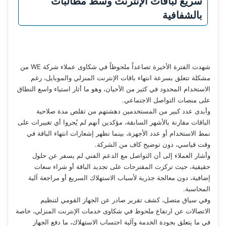
سريع لباقات الإنترنت وسط مطالبات
بالشفافية
شهدت الفترة الأخيرة تصاعداً ملحوظاً في شكاوى عملاء شركة WE من
مشكلة تتعلق بسرعة انتهاء باقات الإنترنت المنزلي والموبايل، رغم
الاستخدام المحدود في كثير من الأحيان، وهو ما أثار استياء واسع النطاق
على منصات التواصل الاجتماعي.
وأبدى عدد كبير من المستخدمين دهشتهم من تقلص مدة صلاحية
الباقات مقارنة بالأشهر السابقة، مؤكدين أنهم لم يُجروا أي تغييرات على
نمط الاستخدام أو عدد الأجهزة، بينما تظهر إشعارات انتهاء الباقة في
وقت قياسي، دون توضيح كاف من الشركة.
وأشار العملاء إلى أن التواصل مع الدعم الفني لم يسفر عن حلول
حقيقية، حيث تركزت المقترحات على تجديد الباقة أو شراء سعات
إضافية، دون معالجة جذرية لأسباب الاستهلاك السريع أو مراجعة آلية
المحاسبة.
وفي سياق متصل، كشف تقرير صادر عن الجهاز القومي لتنظيم
الاتصالات عن ارتفاع ملحوظ في شكاوى خدمات الإنترنت المنزلي، خاصة
في ما يتعلق بجودة الخدمة وآلية احتساب الاستهلاك، ما دفع الجهاز