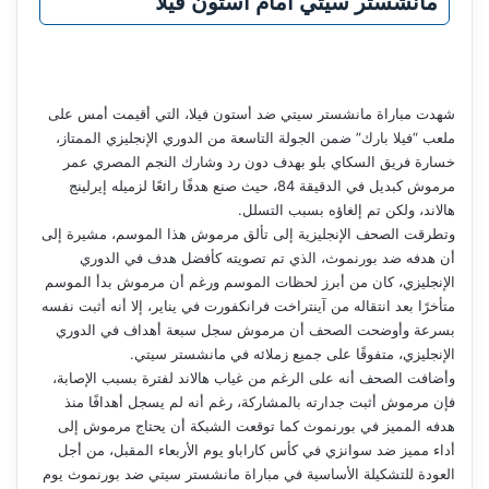
مانشستر سيتي أمام أستون فيلا
شهدت مباراة مانشستر سيتي ضد أستون فيلا، التي أقيمت أمس على
ملعب “فيلا بارك” ضمن الجولة التاسعة من الدوري الإنجليزي الممتاز،
خسارة فريق السكاي بلو بهدف دون رد وشارك النجم المصري عمر
مرموش كبديل في الدقيقة 84، حيث صنع هدفًا رائعًا لزميله إيرلينج
هالاند، ولكن تم إلغاؤه بسبب التسلل.
وتطرقت الصحف الإنجليزية إلى تألق مرموش هذا الموسم، مشيرة إلى
أن هدفه ضد بورنموث، الذي تم تصويته كأفضل هدف في الدوري
الإنجليزي، كان من أبرز لحظات الموسم ورغم أن مرموش بدأ الموسم
متأخرًا بعد انتقاله من آينتراخت فرانكفورت في يناير، إلا أنه أثبت نفسه
بسرعة وأوضحت الصحف أن مرموش سجل سبعة أهداف في الدوري
الإنجليزي، متفوقًا على جميع زملائه في مانشستر سيتي.
وأضافت الصحف أنه على الرغم من غياب هالاند لفترة بسبب الإصابة،
فإن مرموش أثبت جدارته بالمشاركة، رغم أنه لم يسجل أهدافًا منذ
هدفه المميز في بورنموث كما توقعت الشبكة أن يحتاج مرموش إلى
أداء مميز ضد سوانزي في كأس كاراباو يوم الأربعاء المقبل، من أجل
العودة للتشكيلة الأساسية في مباراة مانشستر سيتي ضد بورنموث يوم