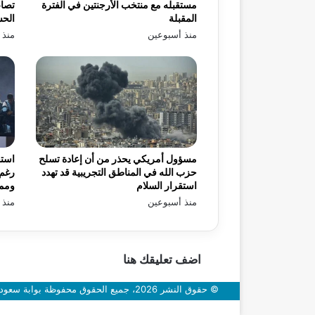
مستقبله مع منتخب الأرجنتين في الفترة
تصاع
المقبلة
الح
منذ أسبوعين
منذ 
مسؤول أمريكي يحذر من أن إعادة تسلح
استق
حزب الله في المناطق التجريبية قد تهدد
رغم 
استقرار السلام
ومم
منذ أسبوعين
منذ 
اضف تعليقك هنا
© حقوق النشر 2026، جميع الحقوق محفوظة بوابة سعودي اون
زر