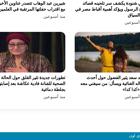
 شنودة يكشف سر تلحينه قصائد
شيرين عبد الوهاب تتصدر عناوين الأخبا
الرسول ويؤكد أهمية أقباط مصر في
مع اقتراب حفلتها المرتقبة في العلمين
السياق
منذ أسبوعين
أسبوعين
 سعد يثير الفضول حول أحدث
تطورات جديدة تثير القلق حول الحالة
له الغنائية ويسأل: من سيغني معه
الصحية للفنانة فادية عكاشة بعد إصابته
كدا كدا»
بجلطة دماغية
أسبوعين
منذ أسبوعين