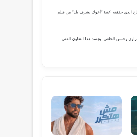
ح الذي حققته أغنية “أخوك يشرف بلد” من فيلم
حراوي وحسن الخلعي. يجسد هذا التعاون الفنى