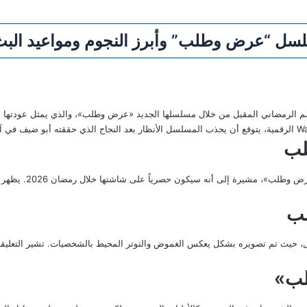
لسل “عرض وطلب” وأبرز النجوم ومواعيد البث
م الرمضاني المقبل من خلال مسلسلها الجديد «عرض وطلب»، والذي يمثل عودتها 
لب
قامت قناة ON بنشر ا
ب
الرسمي للمسلسل، حيث تم تصويره بشكل يعكس الغموض والتوتر المحيط بالشخصيات. تشير التع
ب»