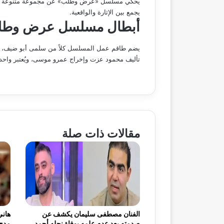
يحكي مسلسل «عرض وطلب» عن مجموعة متنوعة من الشخ
يجمع بين الإثارة والواقعية.
أبطال مسلسل عرض وط
يضم طاقم عمل المسلسل كلاً من سلمى أبو ضيف، ع
تأليف محمود عزت وإخراج عمرو موسى، ويُعتبر واحداً م
مقالات ذات صلة
الفنان مصطفى سليمان يكشف عن
هاني
صدمته بعد عدم علمه بوفاة نجله أحمد
مدح 