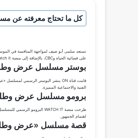
كل ما تحتاج معرفته عن مس
تستعد سلمى أبو ضيف لمواجهة المنافسة في الموس
على فضائية الحياة وCBC، بالإضافة إلى منصة Watch it الرقمية، يتوقع أن يجذب المسلسل الأنظار بعد النجاح الذي حققته أبو ضيف في آخر مشاركتها خلال موسم 2024.
بوستر مسلسل عرض وط
الفنية والاجتماعية المميزة.
برومو مسلسل عرض وطل
طرحت منصة WATCH IT البرومو 
اهتمام الجمهور.
قصة مسلسل «عرض وطل