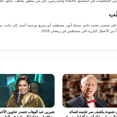
صيات في المجتمع، كالأطباء والمدرسين، لكن من منظور مختلف. يتناول العمل ال
لب
لي صبحي، محمد حاتم، سماح أنور، مصطفى أبو سريع، ورحمه أحمد، إلى جانب مجم
ن الأعمال البارزة التي ستتنافس في رمضان 2026.
 شنودة يكشف سر تلحينه قصائد
شيرين عبد الوهاب تتصدر عناوين الأخبا
الرسول ويؤكد أهمية أقباط مصر في
مع اقتراب حفلتها المرتقبة في العلمين