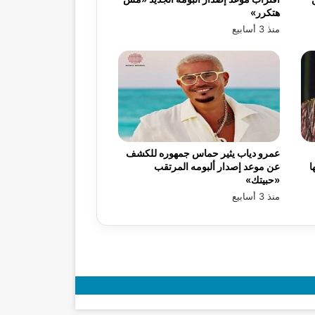
هتكرر»
منذ 3 أسابيع
عمرو دياب يثير حماس جمهوره للكشف
ا
عن موعد إصدار ألبومه المرتقب
«حبيتك»
منذ 3 أسابيع