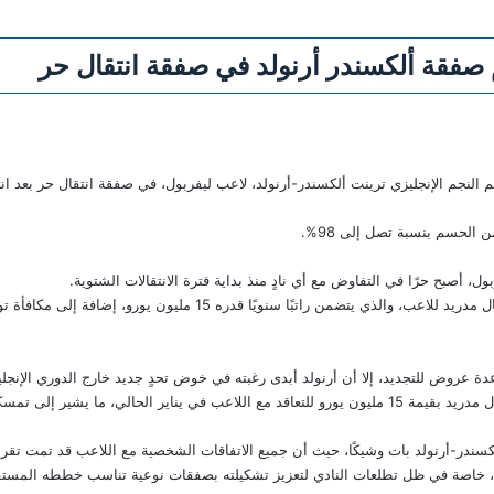
صفقة ألكسندر أرنولد في صفقة انتقال حر
لنجم الإنجليزي ترينت ألكسندر-أرنولد، لاعب ليفربول، في صفقة انتقال حر بعد انته
الحسم بنسبة تصل إلى 98%.
 أصبح حرًا في التفاوض مع أي نادٍ منذ بداية فترة الانتقالات الشتوية.
ويأتي ذلك بالتزامن مع العرض المغري الذي قدمه ريال مدريد للاعب، والذي يت
 عروض للتجديد، إلا أن أرنولد أبدى رغبته في خوض تحدٍ جديد خارج الدوري الإنجلي
يشير إلى تمسكه به حتى نهاية عقده.
ألكسندر-أرنولد بات وشيكًا، حيث أن جميع الاتفاقات الشخصية مع اللاعب قد تمت تقريبً
، خاصة في ظل تطلعات النادي لتعزيز تشكيلته بصفقات نوعية تناسب خططه المستقب