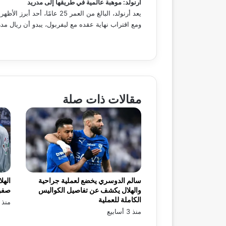
أرنولد: موهبة عالمية في طريقها إلى مدريد
يعد أرنولد، البالغ من العمر 25 عامًا، أحد أبرز الأظهرة في العالم، بفضل مهاراته الهجومية وقدرته على صناعة اللعب من الأطراف.
ومع اقتراب نهاية عقده مع ليفربول، يبدو أن ريال م
مقالات ذات صلة
سالم الدوسري يخضع لعملية جراحية
الهل
والهلال يكشف عن تفاصيل الكواليس
صفو
الكاملة للعملية
منذ 3 أسابيع
منذ 3 أسابيع