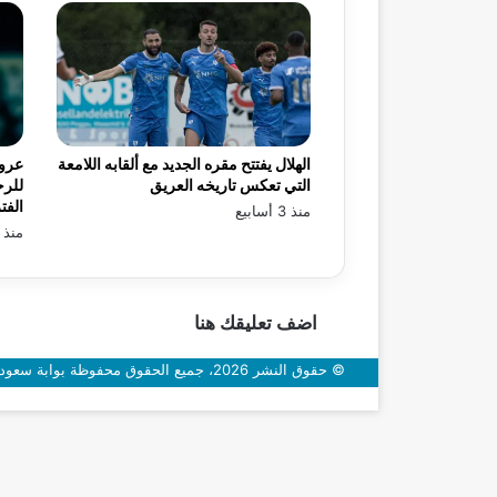
الهلال يفتتح مقره الجديد مع ألقابه اللامعة
عرو
التي تعكس تاريخه العريق
للرح
الفت
منذ 3 أسابيع
منذ 3 أسابيع
اضف تعليقك هنا
© حقوق النشر 2026، جميع الحقوق محفوظة بوابة سعودي اون
زر
الذهاب
إلى
الأعلى