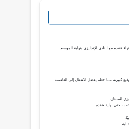
اء عقده مع النادي الإنجليزي بنهاية الموسم
ضمن راتبًا سنويًا قدره 15 مليون يورو، إضافة إلى مكافأة توقيع كبيرة، مما جعله يفضل الانتقال إلى العاصمة
زي الممتاز.
ا.
لية.