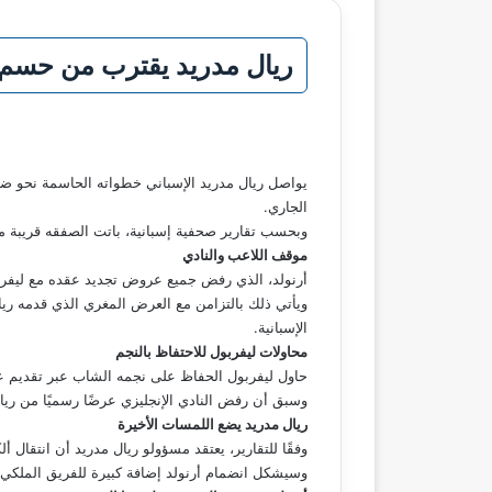
ريال مدريد يقترب من حسم 
يواصل ريال مدريد الإسباني خطواته الحاسمة نحو ضم ا
الجاري.
وبحسب تقارير صحفية إسبانية، باتت الصفقه قريبة من 
موقف اللاعب والنادي
أرنولد، الذي رفض جميع عروض تجديد عقده مع ليفربول،
الإسبانية.
محاولات ليفربول للاحتفاظ بالنجم
حاول ليفربول الحفاظ على نجمه الشاب عبر تقديم عدة
وسبق أن رفض النادي الإنجليزي عرضًا رسميًا من ريال مدريد بقيمة 15 مليون يورو للتعاقد مع اللاعب في يناير الحالي، ما 
ريال مدريد يضع اللمسات الأخيرة
وفقًا للتقارير، يعتقد مسؤولو ريال مدريد أن انتقال 
وسيشكل انضمام أرنولد إضافة كبيرة للفريق الملكي