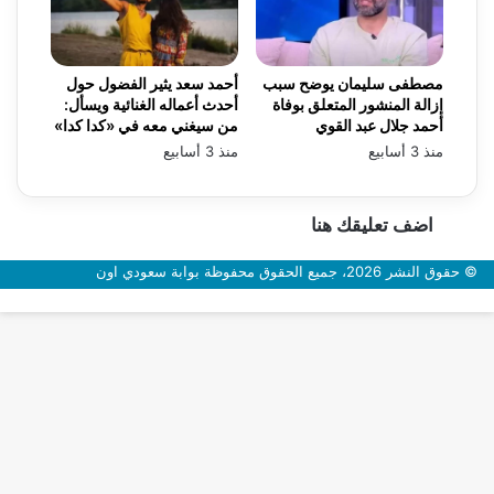
مصطفى سليمان يوضح سبب
أحمد سعد يثير الفضول حول
إزالة المنشور المتعلق بوفاة
أحدث أعماله الغنائية ويسأل:
أحمد جلال عبد القوي
من سيغني معه في «كدا كدا»
منذ 3 أسابيع
منذ 3 أسابيع
اضف تعليقك هنا
© حقوق النشر 2026، جميع الحقوق محفوظة بوابة سعودي اون
زر
الذهاب
إلى
الأعلى