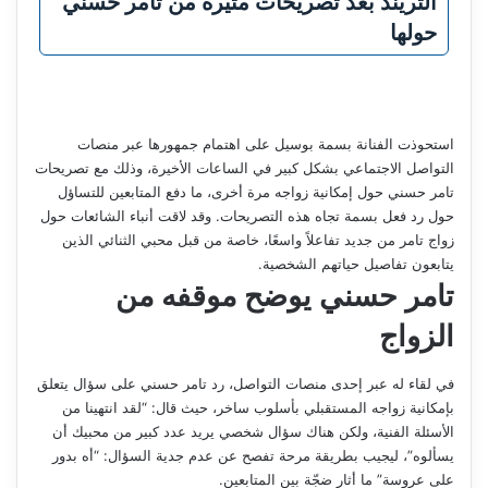
التريند بعد تصريحات مثيرة من تامر حسني
حولها
استحوذت الفنانة بسمة بوسيل على اهتمام جمهورها عبر منصات
التواصل الاجتماعي بشكل كبير في الساعات الأخيرة، وذلك مع تصريحات
تامر حسني حول إمكانية زواجه مرة أخرى، ما دفع المتابعين للتساؤل
حول رد فعل بسمة تجاه هذه التصريحات. وقد لاقت أنباء الشائعات حول
زواج تامر من جديد تفاعلاً واسعًا، خاصة من قبل محبي الثنائي الذين
يتابعون تفاصيل حياتهم الشخصية.
تامر حسني يوضح موقفه من
الزواج
في لقاء له عبر إحدى منصات التواصل، رد تامر حسني على سؤال يتعلق
بإمكانية زواجه المستقبلي بأسلوب ساخر، حيث قال: “لقد انتهينا من
الأسئلة الفنية، ولكن هناك سؤال شخصي يريد عدد كبير من محبيك أن
يسألوه”، ليجيب بطريقة مرحة تفصح عن عدم جدية السؤال: “أه بدور
على عروسة” ما أثار ضجّة بين المتابعين.