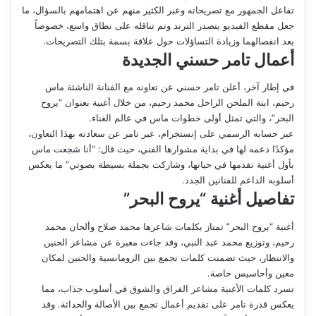
تفاعل الجمهور مع تصريحاته وعبر الكثير منهم عن اهتمامهم بالسؤال، ما
جعل مقطع الفيديو يتصدر الترند وتم تناقله على نطاق واسع، خصوصاً
بعد انفصالهما وزيادة التساؤلات حول علاقة بسمة بتلك التصريحات.
أعمال تامر حسني الجديدة
في إطار آخر، أعلن تامر حسني عن تعاونه مع الفنانة الناشئة ماس
رحيم، ابنة الملحن الراحل محمد رحيم، من خلال أغنية بعنوان “يروح
البحر”، والتي تمثل أولى خطوات ماس في عالم الغناء.
عبر حسابه الرسمي على إنستجرام، عبر تامر عن سعادته بهذا التعاون،
مؤكدًا دعمه لها في بداية مشوارها الفني، حيث قال: “أنا شجعت ماس
بأول أغنية تقدمها في حياتها، وشاركت بجملة بسيطة بصوتي” ما يعكس
أسلوبه الداعم للفنانين الجدد.
تفاصيل أغنية “يروح البحر”
أغنية “يروح البحر” تمتاز بكلمات شاعرها محمد صلاح وألحان محمد
رحيم، وتوزيع محمد عبد النبي، وقد جاءت معبرة عن مشاعر الحنين
والانتظار، حيث تضمنت كلمات تجمع بين الرومانسية والحنين لمكان
معين وأحاسيس خاصة.
تسرد كلمات الأغنية مشاعر الفراق والشوق في أسلوب جذاب، مما
يعكس قدرة تامر على تقديم أعمال تجمع بين الأصالة والحداثة. وقد