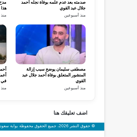
صدمته بعد عدم علمه بوفاة نجله أحمد
مدح 
جلال عبد القوي
هذا 
منذ أسبوعين
منذ 
مصطفى سليمان يوضح سبب إزالة
أحمد
المنشور المتعلق بوفاة أحمد جلال عبد
أعما
القوي
في «
منذ أسبوعين
منذ 
اضف تعليقك هنا
© حقوق النشر 2026، جميع الحقوق محفوظة بوابة سعودي اون
زر