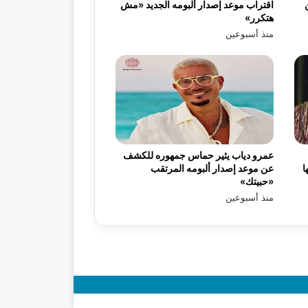
اقتراب موعد إصدار ألبومه الجديد «مش
هتكرر»
منذ أسبوعين
عمرو دياب يثير حماس جمهوره للكشف
ا
عن موعد إصدار ألبومه المرتقب
«حبيتك»
منذ أسبوعين