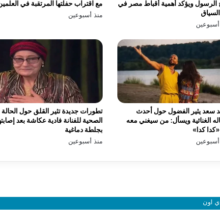
الرسول ويؤكد أهمية أقباط مصر في
مع اقتراب حفلتها المرتقبة في العلمين
السياق
منذ أسبوعين
أسبوعين
 سعد يثير الفضول حول أحدث
تطورات جديدة تثير القلق حول الحالة
له الغنائية ويسأل: من سيغني معه
الصحية للفنانة فادية عكاشة بعد إصابته
كدا كدا»
بجلطة دماغية
أسبوعين
منذ أسبوعين