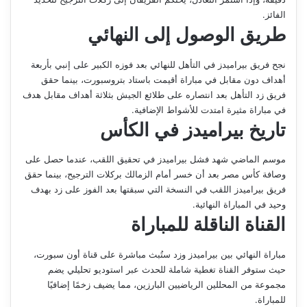
الفائز.
طريق الوصول إلى النهائي
نجح فريق بيراميدز في التأهل للنهائي بعد فوزه الكبير على إنبي بأربعة
أهداف دون مقابل في مباراة أقيمت باستاد بتروسبورت، بينما حقق
فريق زد التأهل بعد انتصاره على طلائع الجيش بثلاثة أهداف مقابل هدف
في مباراة مثيرة امتدت للأشواط الإضافية.
تاريخ بيراميدز في الكأس
موسم الماضي شهد فشل بيراميدز في تحقيق اللقب، عندما حصل على
وصافة كأس مصر بعد أن خسر أمام الزمالك بركلات الترجيح، بينما حقق
فريق بيراميدز اللقب في النسخة التي سبقتها بعد الفوز على زد بهدف
وحيد في المباراة النهائية.
القناة الناقلة للمباراة
مباراة النهائي بين بيراميدز وزد ستُبث مباشرة على قناة أون سبورت،
حيث ستوفر القناة تغطية شاملة للحدث عبر استوديو تحليلي يضم
مجموعة من المحللين الرياضيين البارزين، مما يضيف زخمًا إضافيًا
للمباراة.