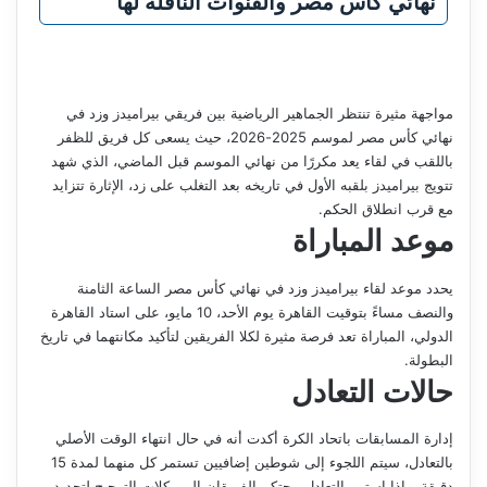
نهائي كأس مصر والقنوات الناقلة لها
مواجهة مثيرة تنتظر الجماهير الرياضية بين فريقي بيراميدز وزد في
نهائي كأس مصر لموسم 2025-2026، حيث يسعى كل فريق للظفر
باللقب في لقاء يعد مكررًا من نهائي الموسم قبل الماضي، الذي شهد
تتويج بيراميدز بلقبه الأول في تاريخه بعد التغلب على زد، الإثارة تتزايد
مع قرب انطلاق الحكم.
موعد المباراة
يحدد موعد لقاء بيراميدز وزد في نهائي كأس مصر الساعة الثامنة
والنصف مساءً بتوقيت القاهرة يوم الأحد، 10 مايو، على استاد القاهرة
الدولي، المباراة تعد فرصة مثيرة لكلا الفريقين لتأكيد مكانتهما في تاريخ
البطولة.
حالات التعادل
إدارة المسابقات باتحاد الكرة أكدت أنه في حال انتهاء الوقت الأصلي
بالتعادل، سيتم اللجوء إلى شوطين إضافيين تستمر كل منهما لمدة 15
دقيقة، وإذا استمر التعادل، يحتكم الفريقان إلى ركلات الترجيح لتحديد