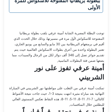
ببطولة بريطانيا المفتوحة للاسكواش للمرة
الأولى
توجت البطلة المصرية الشابة أمينة عرفي بلقب بطولة بريطانيا
المفتوحة للاسكواش لأول مرة في مسيرتها، وذلك خلال الحدث الذي
أقيم في برمنغهام البريطانية بين 30 مايو والسابع من يونيو الجاري،
تعتبر البطولة واحدة من أعرق بطولات الاسكواش العالمية حيث يتم
تقديم جوائز تصل إلى 346 ألف دولار لكل من الرجال والسيدات، مما
يضعها ضمن فئة البطولات الماسية,
أمينة عرفي تفوز على نور
الشربيني
تمكنت أمينة عرفي من التغلب على مواطنتها نور الشربيني في المباراة
النهائية بعد مباراة مثيرة انتهت بنتيجة 3-1، حيث جاءت نتيجة الأشواط
كالتالي: 7-11، 11-8، 11-5، 11-8، هذه النقاط تعكس المستوى العالي
للبطلتين خلال المنافسات,
أمينة عرفي تحقق رقماً قياسياً