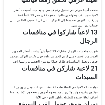
نجحت أمينة عرفي في تحقيق رقم قياسي جديد حيث أصبحت أصغر
لاعبة تتوج بلقب بطولة بريطانيا المفتوحة في عمر 18 عاماً فقط،
ويترقب الكثيرون صعودها إلى المركز الثاني في التصنيف العالمي على
حساب نور الشربيني,
13 لاعباً شاركوا في منافسات
الرجال
شهدت منافسات الرجال مشاركة 13 لاعباً بارزاً ولفتت أنظار الجمهور
العديد من الأسماء مثل كريم الحمامي وآدم حول وكريم التركي ومحمد
جوهر، وتحمل المنافسات طابعًا جذابًا مع تنوع الجنسيات والمهارات,
21 لاعبة شاركن في منافسات
السيدات
تواجدت 21 لاعبة في المنافسات الخاصة بالسيدات، ومن بينهن زينة
ميكيوي وفريدة وليد وكنزي أيمن ونجوم آخرون يستحقون الإشادة، مما
أضاف أبعادًا جديدة للبطولة وأظهر التنوع في الأداء,
نوران جوهر تحمل لقب النسخة