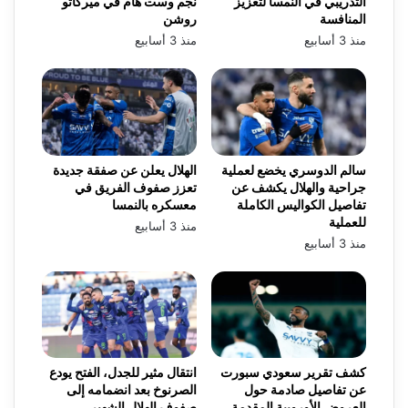
التدريبي في النمسا لتعزيز
نجم وست هام في ميركاتو
المنافسة
روشن
منذ 3 أسابيع
منذ 3 أسابيع
سالم الدوسري يخضع لعملية
الهلال يعلن عن صفقة جديدة
جراحية والهلال يكشف عن
تعزز صفوف الفريق في
تفاصيل الكواليس الكاملة
معسكره بالنمسا
للعملية
منذ 3 أسابيع
منذ 3 أسابيع
كشف تقرير سعودي سبورت
انتقال مثير للجدل، الفتح يودع
عن تفاصيل صادمة حول
الصرنوخ بعد انضمامه إلى
العروض الأوروبية المقدمة
صفوف الهلال الشهير