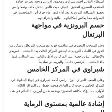
استطاع الثلاثي أحمد شبراوي ومحمود الإتربي ووجيه بطرس قيادة
المنتخب المصري لتحقيق الإنجاز، حيث تألقوا بشكل لافت وتمكنوا من
تحقيق الميدالية البرونزية بعد أداء قوي أمام فرق أبرز المنافسين في
البطولة، مما يعكس إمكانياتهم العالية واحترافيتهم.
حسم البرونزية في مواجهة
البرتغال
دخل المنتخب المصري في منافسة قوية مع منتخب البرتغال، وتمكن من
الفوز في اللفات الترجيحية، ليحقق المركز الثالث بعد المنتخب الأمريكي
والإيطالي اللذين حصلا على المركزين الأول والثاني على التوالي، فيما
جاء المنتخب الفرنسي خامساً والبريطاني سادساً.
شبراوي في المركز الخامس
وعلى الصعيد الفردي، نجح الرامي أحمد شبراوي في إنهاء البطولة في
المركز الخامس، حيث كان الفارق هدفين فقط عن المراكز الثلاثة
الأولى، مما يؤكد مكانته المتميزة ويضعه ضمن أبرز رماة العالم في هذه
الفئة.
إشادة عالمية بمستوى الرماية