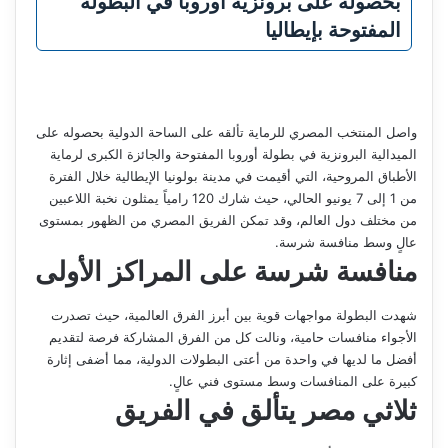
بحصوله على برونزية أوروبا في البطولة
المفتوحة بإيطاليا
واصل المنتخب المصري للرماية تألقه على الساحة الدولية بحصوله على
الميدالية البرونزية في بطولة أوروبا المفتوحة والجائزة الكبرى لرماية
الأطباق المروحية، التي أقيمت في مدينة بولونيا الإيطالية خلال الفترة
من 1 إلى 7 يونيو الحالي، حيث شارك 120 رامياً يمثلون نخبة اللاعبين
من مختلف دول العالم، وقد تمكن الفريق المصري من الظهور بمستوى
عالٍ وسط منافسة شرسة.
منافسة شرسة على المراكز الأولى
شهدت البطولة مواجهات قوية بين أبرز الفرق العالمية، حيث تصدرت
الأجواء منافسات حامية، ونالت كل من الفرق المشاركة فرصة لتقديم
أفضل ما لديها في واحدة من أعتى البطولات الدولية، مما أضفى إثارة
كبيرة على المنافسات وسط مستوى فني عالٍ.
ثلاثي مصر يتألق في الفريق