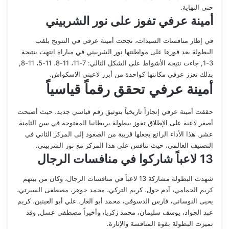
حتى النهاية.
أمينة عرفي تفوز على نور الشربيني
في إطار منافسات السيدات، نجحت أمينة عرفي في التتويج بلقب
البطولة بعد فوزها على مواطنتها نور الشربيني في مباراة انتهت بنتيجة
3-1, جاءت نتيجة الأشواط على الشكل التالي: 7-11، 11-8، 11-5، 11-8,
بذلك تعزز عرفي مكانتها كواحدة من أبرز لاعبتي الاسكواش.
أمينة عرفي تحقق رقماً قياسياً
حققت أمينة عرفي إنجازاً تاريخياً بتوثيق رقم قياسي جديد، حيث أصبحت
أصغر لاعبة على الإطلاق تفوز ببطولة بريطانيا المفتوحة في سن الثامنة
عشر, هذا الأداء الرائع يجعلها قريبة من الصعود إلى المركز الثاني في
التصنيف العالمي، حيث تنافس على هذا المركز مع نور الشربيني.
13 لاعباً شاركوا في منافسات الرجال
شهدت البطولة مشاركة 13 لاعباً في منافسات الرجال، وكان من بينهم
كريم الحمامي، آدم حول، كريم التركي، محمد جوهر، مصطفى السيرتي،
يحيى النوساني، فارس الدسوقي، محمد أبو الغار، علي أبو العينين، كريم
عبد الجواد، يوسف سليمان، محمد زكريا، وأخيراً مصطفى عسل, وقد
تميزت البطولة بقوة المنافسة والإثارة.