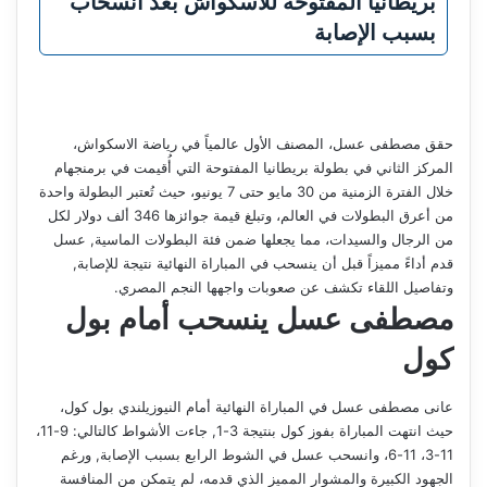
بريطانيا المفتوحة للاسكواش بعد انسحاب
بسبب الإصابة
حقق مصطفى عسل، المصنف الأول عالمياً في رياضة الاسكواش،
المركز الثاني في بطولة بريطانيا المفتوحة التي أُقيمت في برمنجهام
خلال الفترة الزمنية من 30 مايو حتى 7 يونيو، حيث تُعتبر البطولة واحدة
من أعرق البطولات في العالم، وتبلغ قيمة جوائزها 346 ألف دولار لكل
من الرجال والسيدات، مما يجعلها ضمن فئة البطولات الماسية, عسل
قدم أداءً مميزاً قبل أن ينسحب في المباراة النهائية نتيجة للإصابة,
وتفاصيل اللقاء تكشف عن صعوبات واجهها النجم المصري.
مصطفى عسل ينسحب أمام بول
كول
عانى مصطفى عسل في المباراة النهائية أمام النيوزيلندي بول كول،
حيث انتهت المباراة بفوز كول بنتيجة 3-1, جاءت الأشواط كالتالي: 9-11،
11-3، 11-6، وانسحب عسل في الشوط الرابع بسبب الإصابة, ورغم
الجهود الكبيرة والمشوار المميز الذي قدمه، لم يتمكن من المنافسة