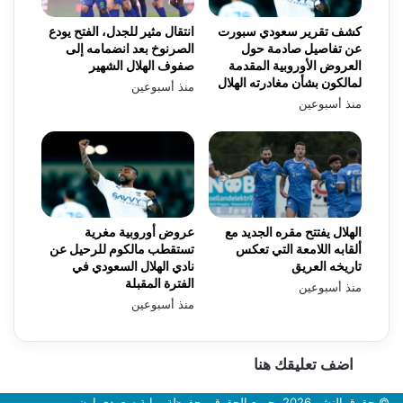
كشف تقرير سعودي سبورت
انتقال مثير للجدل، الفتح يودع
عن تفاصيل صادمة حول
الصرنوخ بعد انضمامه إلى
العروض الأوروبية المقدمة
صفوف الهلال الشهير
لمالكون بشأن مغادرته الهلال
منذ أسبوعين
منذ أسبوعين
الهلال يفتتح مقره الجديد مع
عروض أوروبية مغرية
ألقابه اللامعة التي تعكس
تستقطب مالكوم للرحيل عن
تاريخه العريق
نادي الهلال السعودي في
الفترة المقبلة
منذ أسبوعين
منذ أسبوعين
اضف تعليقك هنا
© حقوق النشر 2026، جميع الحقوق محفوظة بوابة سعودي اون