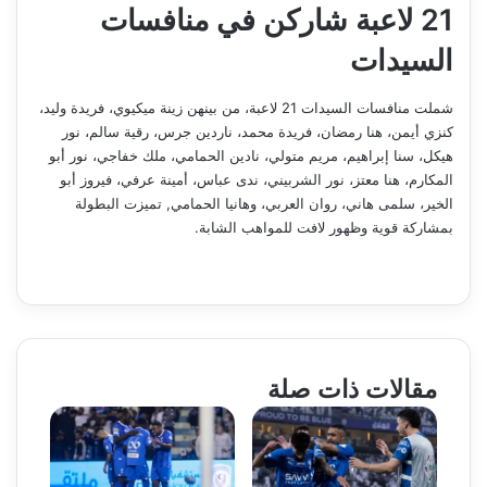
21 لاعبة شاركن في منافسات
السيدات
شملت منافسات السيدات 21 لاعبة، من بينهن زينة ميكيوي، فريدة وليد،
كنزي أيمن، هنا رمضان، فريدة محمد، ناردين جرس، رقية سالم، نور
هيكل، سنا إبراهيم، مريم متولي، نادين الحمامي، ملك خفاجي، نور أبو
المكارم، هنا معتز، نور الشربيني، ندى عباس، أمينة عرفي، فيروز أبو
الخير، سلمى هاني، روان العربي، وهانيا الحمامي, تميزت البطولة
بمشاركة قوية وظهور لافت للمواهب الشابة.
مقالات ذات صلة