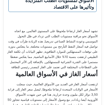
الأسواق لمستويات الطلب المتزايدة
وتأثيرها على الاقتصاد
تشهد أسعار الغاز ارتفاعا ملحوظا على المستوى العالمي, مع اتجاه
الأسواق نحو مراقبة مستويات الطلب التي تزداد في ظل التحول
الموسمي وعودة النشاط الصناعي تدريجيا, هذه الزيادة طرأت في وقت
تواصل فيه أسعار النفط التأرجح بين مستويات مختلفة, ما ينعكس بدوره
على توقعات المستهلكين للموارد الطاقوية, تظهر البيانات أن تكلفة الغاز
الطبيعي ارتفعت بنسبة 10% خلال الأسابيع الماضية, مما يعكس ضغطا
مستمرا على القدرة الشرائية للمستهلكين, بالإضافة إلى الأثر المحتمل
على القطاعات المختلفة التي تعتمد على الغاز كمصدر رئيسي للطاقة
أسعار الغاز في الأسواق العالمية
ارتفعت أسعار الغاز في العديد من الأسواق العالمية, حيث سجلت
الأسعار في الولايات المتحدة ارتفاعا ملحوظا, ليصل سعر الغاز إلى قرابة
3,50 دولار لكل مليون وحدة حرارية, هذا في حين شهدت الأسواق
الأوروبية أيضا زيادات, مع وصول الأسعار إلى مستويات قياسية تتجاوز 50
يورو لكل ميغاوات ساعة, يأتي هذا حالما تتزايد الحاجة للغاز في فصل