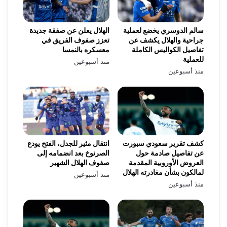
سالم الدوسري يخضع لعملية
الهلال يعلن عن صفقة جديدة
جراحية والهلال يكشف عن
تعزز صفوف الفريق في
تفاصيل الكواليس الكاملة
معسكره بالنمسا
للعملية
منذ أسبوعين
منذ أسبوعين
كشف تقرير سعودي سبورت
انتقال مثير للجدل، الفتح يودع
عن تفاصيل صادمة حول
الصرنوخ بعد انضمامه إلى
العروض الأوروبية المقدمة
صفوف الهلال الشهير
لمالكون بشأن مغادرته الهلال
منذ أسبوعين
منذ أسبوعين