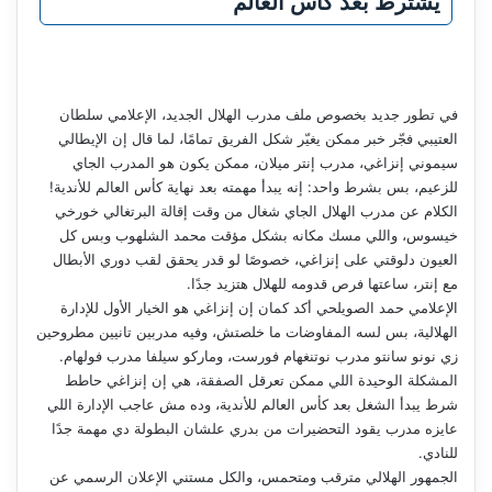
يشترط بعد كأس العالم
في تطور جديد بخصوص ملف مدرب الهلال الجديد، الإعلامي سلطان
العتيبي فجّر خبر ممكن يغيّر شكل الفريق تمامًا، لما قال إن الإيطالي
سيموني إنزاغي، مدرب إنتر ميلان، ممكن يكون هو المدرب الجاي
للزعيم، بس بشرط واحد: إنه يبدأ مهمته بعد نهاية كأس العالم للأندية!
الكلام عن مدرب الهلال الجاي شغال من وقت إقالة البرتغالي خورخي
خيسوس، واللي مسك مكانه بشكل مؤقت محمد الشلهوب وبس كل
العيون دلوقتي على إنزاغي، خصوصًا لو قدر يحقق لقب دوري الأبطال
مع إنتر، ساعتها فرص قدومه للهلال هتزيد جدًا.
الإعلامي حمد الصويلحي أكد كمان إن إنزاغي هو الخيار الأول للإدارة
الهلالية، بس لسه المفاوضات ما خلصتش، وفيه مدربين تانيين مطروحين
زي نونو سانتو مدرب نوتنغهام فورست، وماركو سيلفا مدرب فولهام.
المشكلة الوحيدة اللي ممكن تعرقل الصفقة، هي إن إنزاغي حاطط
شرط يبدأ الشغل بعد كأس العالم للأندية، وده مش عاجب الإدارة اللي
عايزه مدرب يقود التحضيرات من بدري علشان البطولة دي مهمة جدًا
للنادي.
الجمهور الهلالي مترقب ومتحمس، والكل مستني الإعلان الرسمي عن