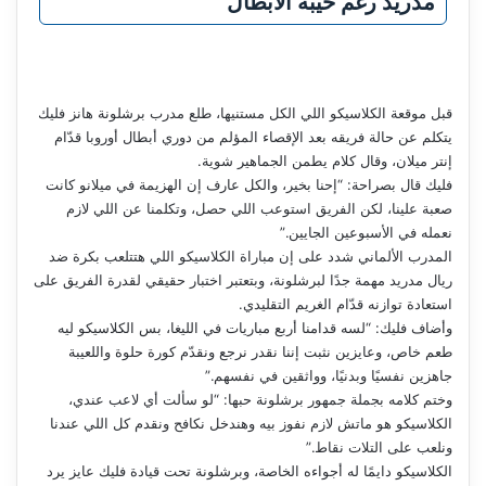
مدريد رغم خيبة الأبطال
قبل موقعة الكلاسيكو اللي الكل مستنيها، طلع مدرب برشلونة هانز فليك
يتكلم عن حالة فريقه بعد الإقصاء المؤلم من دوري أبطال أوروبا قدّام
إنتر ميلان، وقال كلام يطمن الجماهير شوية.
فليك قال بصراحة: “إحنا بخير، والكل عارف إن الهزيمة في ميلانو كانت
صعبة علينا، لكن الفريق استوعب اللي حصل، وتكلمنا عن اللي لازم
نعمله في الأسبوعين الجايين.”
المدرب الألماني شدد على إن مباراة الكلاسيكو اللي هتتلعب بكرة ضد
ريال مدريد مهمة جدًا لبرشلونة، وبتعتبر اختبار حقيقي لقدرة الفريق على
استعادة توازنه قدّام الغريم التقليدي.
وأضاف فليك: “لسه قدامنا أربع مباريات في الليغا، بس الكلاسيكو ليه
طعم خاص، وعايزين نثبت إننا نقدر نرجع ونقدّم كورة حلوة واللعيبة
جاهزين نفسيًا وبدنيًا، وواثقين في نفسهم.”
وختم كلامه بجملة جمهور برشلونة حبها: “لو سألت أي لاعب عندي،
الكلاسيكو هو ماتش لازم نفوز بيه وهندخل نكافح ونقدم كل اللي عندنا
ونلعب على التلات نقاط.”
الكلاسيكو دايمًا له أجواءه الخاصة، وبرشلونة تحت قيادة فليك عايز يرد