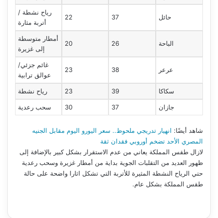
رياح نشطة /
حائل
37
22
أتربة مثارة
أمطار متوسطة
الباحة
26
20
إلى غزيرة
غائم جزئي/
عرعر
38
23
عوالق ترابية
سكاكا
39
23
رياح نشطة
جازان
37
30
سحب رعدية
شاهد أيضًا:
انهيار تدريجي ملحوظ.. سعر اليورو اليوم مقابل الجنيه
المصري الأحد تضخم أوروبي فقدان ثقة
لازال طقس المملكة يعاني من عدم الاستقرار بشكل كبير بالإضافة إلى
ظهور العديد من التقلبات الجوية بداية من أمطار غزيرة وسحب رعدية
حتي الرياح النشطة المثيرة للأتربة التي تشكل اثارا واضحة على حالة
طقس المملكة بشكل عام.