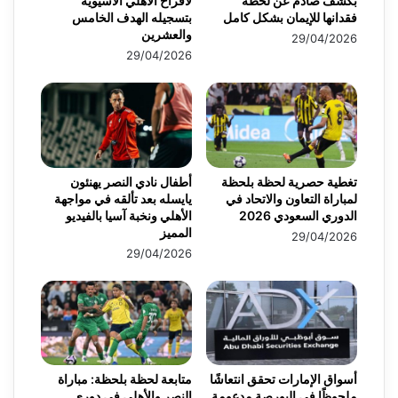
بكشف صادم عن لحظة
لأفراح الأهلي الآسيوية
فقدانها للإيمان بشكل كامل
بتسجيله الهدف الخامس
والعشرين
29/04/2026
29/04/2026
تغطية حصرية لحظة بلحظة
أطفال نادي النصر يهنئون
لمباراة التعاون والاتحاد في
يايسله بعد تألقه في مواجهة
الدوري السعودي 2026
الأهلي ونخبة آسيا بالفيديو
المميز
29/04/2026
29/04/2026
أسواق الإمارات تحقق انتعاشًا
متابعة لحظة بلحظة: مباراة
ملحوظًا في البورصة مدعومة
النصر والأهلي في دوري