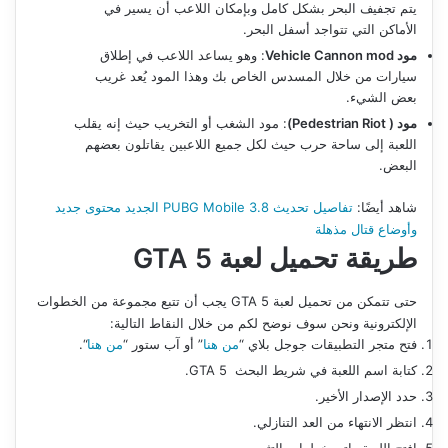
يتم تجفيف البحر بشكل كامل وبإمكان اللاعب أن يسير في
الأماكن التي تتواجد أسفل البحر.
مود
mod
Vehicle Cannon
: وهو يساعد اللاعب في إطلاق
سيارات من خلال المسدس الخاص بك وهذا المود يُعد غريب
بعض الشيء.
مود
(
Pedestrian Riot
)
: مود الشغب أو التخريب حيث إنه يقلب
اللعبة إلى ساحة حرب حيث لكل جميع اللاعبين يقاتلون بعضهم
البعض.
شاهد أيضًا:
تفاصيل تحديث PUBG Mobile 3.8 الجديد محتوى جديد
وأوضاع قتال مذهلة
طريقة تحميل لعبة
GTA 5
حتى تتمكن من تحميل لعبة GTA 5 يجب أن تتبع مجموعة من الخطوات
الإلكترونية ونحن سوف نوضح لكم من خلال النقاط التالية:
فتح متجر التطبيقات جوجل بلاي “
من هنا
” أو آب ستور “
من هنا
“.
كتابة اسم اللعبة في شريط البحث GTA 5.
حدد الإصدار الأخير.
انتظر الانتهاء من العد التنازلي.