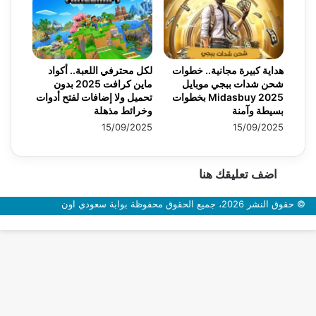
هداية كبيرة مجانية.. خطوات
لكل محترفي اللعبة.. أكواد
شحن شدات ببجي موبايل
ماين كرافت 2025 بدون
2025 Midasbuy بخطوات
تحميل ولا إضافات لفتح أدوات
بسيطة وآمنة
وخرائط مذهلة
15/09/2025
15/09/2025
اضف تعليقك هنا
© حقوق النشر 2026، جميع الحقوق محفوظة بوابة سعودي اون
زر
الذهاب
إلى
الأعلى