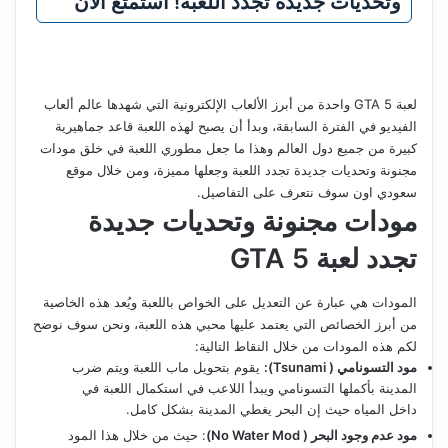
وتحديات جديدة تجدد اللعبة! استمتع الآن
لعبة GTA 5 واحدة من أبرز الألعاب الإلكترونية التي شهدها عالم ألعاب
الفيديو في الفترة السابقة، وبدأ أن يصبح لهذه اللعبة قاعد جماهيرية
كبيرة من جميع دول العالم وهذا ما جعل مطوري اللعبة في خلق مودات
مجنونة وتحديات جديدة تجدد اللعبة وجعلها مميزة، ومن خلال موقع
سعودي اون سوف نتعرف على التفاصيل.
مودات مجنونة وتحديات جديدة
تجدد لعبة
GTA 5
المودات هي عبارة عن التعديل على الخواص باللعبة ويُعد هذه الخاصية
من أبرز الخصائص التي يعتمد عليها محبي هذه اللعبة، ونحن سوف نوضح
لكم هذه المودات من خلال النقاط التالية:
مود التسونامي (
Tsunami
)
:
يقوم بتحويل ماب اللعبة ويتم ضرب
المدينة بأكملها التسونامي ويبدأ اللاعب في استكمال اللعبة في
داخل المياه حيث إن البحر يغطي المدينة بشكل كامل.
مود عدم وجود البحر (
No Water Mod
)
: حيث من خلال هذا المود