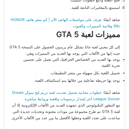
افتح اللعبة واتبع خطوات التثبيت.
استمتع بالمغامرات التابعة للعبة.
شاهد أيضًا:
تعرف على مواصفات الهاتف الآن | كم سعر هاتف HONOR
X9c وقائمة المميزات والعيوب
مميزات لعبة
GTA 5
إلى كل محبي لعبة جاتا بشكل عام يريدون الحصول على النسخة GTA 5
حيث إنها من الألعاب التي يوجد بها العديد من المميزات وهي:
يوجد بها العديد من الخصائص الجرافيك التي تعمل على تحسين
تجربة اللعبة.
تحميل اللعبة بكل سهولة من متجر التطبيقات.
يوجد بها خريطة تفاعلية من خلالها يتم استكشاف اللعبة.
شاهد أيضًا:
خطوات مجانية تحميل تحديث لعبة دريم ليج سوكر Dream
League Soccer آخر إصدار برسومات واقعية وروابط مباشرة
مع التطور التكنولوجي الذي تشهده العديد من الألعاب الإلكترونية إلا أن
لعبة GTA 5 تم طرح مجموعة من مودات مجنونة وتحديات جديدة التي
ساعدت على تجدد اللعبة وجعلها الأفضل ما بين عدد من الألعاب الأخرى.