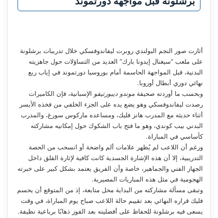
برشلونة قبل مواجهة دورتموند
أثارت صور النجم البولندي روبرت ليفاندوفسكي خلال تدريبات برشلونة
على ملعب “سيغنال إيدونا بارك” العديد من التساؤلات حول جاهزيته
البدنية، قبل المواجهة الحاسمة أمام بوروسيا دورتموند في إياب ربع
نهائي دوري أبطال أوروبا.
وبحسب ما أوردته صحيفة
موندو ديبورتيفو
الإسبانية، فإن الكاميرات
رصدت ليفاندوفسكي وهو يضع يده على الجزء الخلفي من فخذه الأيسر
أثناء حديثه مع المدرب هانز فليك، ومساعده ماركوس سورغ، والمدرب
البدني بيب كوندي، وهو ما فتح باب الشكوك حول إمكانيه مشاركته
كأساسي في المباراة.
ورغم أن اللاعب لم يُظهر علامات ألم واضحة أو انسحب من الحصة
التدريبية، إلا أن هذه الإشارة الجسدية كانت كافية لإثارة القلق داخل
الجهاز الفني والجماهير، خاصة وأن الفريق يعتمد بشكل كبير على خبرته
الهجومية في مثل هذه المباريات المصيرية.
وتبقى مسألة مشاركته من البداية محل متابعة، إذ من المتوقع أن يحسم
فليك قراره النهائي بعد تقييم حالة اللاعب صباح يوم المباراة، في وقت
يسعى فيه برشلونة للحفاظ على أفضليته بعد الفوز ذهابًا برباعية نظيفة.