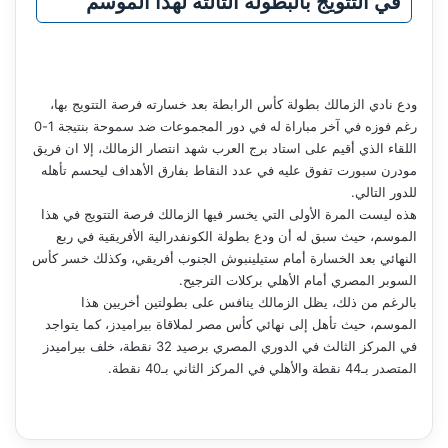
في التتويج بالبطولة الثالثة لهذا الموسم
ودع نادي الزمالك بطولة كأس الرابطة بعد خسارته فرصة التتويج بها،
رغم فوزه في آخر مباراة له في دور المجموعات ضد سموحة بنتيجة 1-0
اللقاء الذي أقيم على استاد برج العرب شهد انتصار الزمالك، إلا ان فريق
مودرن سبورت تفوق عليه في عدد النقاط بفارق الأهداف ليحسم تأهله
للدور التالي.
هذه ليست المرة الأولى التي يخسر فيها الزمالك فرصة التتويج في هذا
الموسم، حيث سبق له أن ودع بطولة الكونفدرالية الأفريقية في ربع
النهائي بعد الخسارة أمام ستيلينبوش الجنوب أفريقي، وكذلك خسر كأس
السوبر المصري أمام الأهلي بركلات الترجيح.
بالرغم من ذلك، يظل الزمالك ينافس على بطولتين أخريين هذا
الموسم، حيث تأهل إلى نهائي كأس مصر لملاقاة بيراميدز، كما يتواجد
في المركز الثالث في الدوري المصري برصيد 32 نقطة، خلف بيراميدز
المتصدر بـ44 نقطة والأهلي في المركز الثاني بـ40 نقطة.