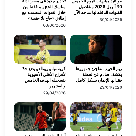
مواعيد مباريات اليوم الخميس
تحذير جديد في مصر: أداء
30 أبريل 2026 وتفاصيل
مناسك الحج يتم فقط من
القنوات الناقلة لها متاحة الآن
خلال القنوات المعتمدة مع
إطلاق «حاج بلا حقيبة»
30/04/2026
06/06/2026
ريم الحبيب تفاجئ جمهورها
كريستيانو رونالدو يضع حدًا
بكشف صادم عن لحظة
لأفراح الأهلي الآسيوية
فقدانها للإيمان بشكل كامل
بتسجيله الهدف الخامس
والعشرين
29/04/2026
29/04/2026
تغطية حصرية لحظة بلحظة
أطفال نادي النصر يهنئون