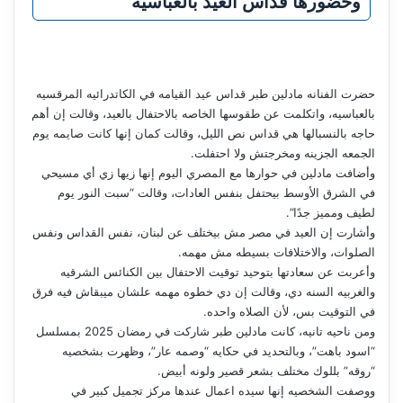
وحضورها قداس العيد بالعباسيه
حضرت الفنانه مادلين طبر قداس عيد القيامه في الكاتدرائيه المرقسيه
بالعباسيه، واتكلمت عن طقوسها الخاصه بالاحتفال بالعيد، وقالت إن أهم
حاجه بالنسبالها هي قداس نص الليل، وقالت كمان إنها كانت صايمه يوم
الجمعه الجزينه ومخرجتش ولا احتفلت.
وأضافت مادلين في حوارها مع المصري اليوم إنها زيها زي أي مسيحي
في الشرق الأوسط بيحتفل بنفس العادات، وقالت “سبت النور يوم
لطيف ومميز جدًا”.
وأشارت إن العيد في مصر مش بيختلف عن لبنان، نفس القداس ونفس
الصلوات، والاختلافات بسيطه مش مهمه.
وأعربت عن سعادتها بتوحيد توقيت الاحتفال بين الكنائس الشرقيه
والغربيه السنه دي، وقالت إن دي خطوه مهمه علشان ميبقاش فيه فرق
في التوقيت بس، لأن الصلاه واحده.
ومن ناحيه تانيه، كانت مادلين طبر شاركت في رمضان 2025 بمسلسل
“اسود باهت”، وبالتحديد في حكايه “وصمه عار”، وظهرت بشخصيه
“روقه” بللوك مختلف بشعر قصير ولونه أبيض.
ووصفت الشخصيه إنها سيده اعمال عندها مركز تجميل كبير في