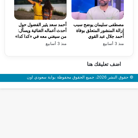
مصطفى سليمان يوضح سبب
أحمد سعد يثير الفضول حول
إزالة المنشور المتعلق بوفاة
أحدث أعماله الغنائية ويسأل:
أحمد جلال عبد القوي
من سيغني معه في «كدا كدا»
منذ 3 أسابيع
منذ 3 أسابيع
اضف تعليقك هنا
© حقوق النشر 2026، جميع الحقوق محفوظة بوابة سعودي اون
زر
الذهاب
إلى
الأعلى